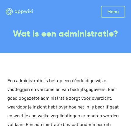
Sluiten
Menu
Boekhouding
Wat is een administratie?
Facturatie
Aangifte
Bonnetjes
Debiteurenbeheer
Incasso
Een administratie is het op een éénduidige wijze
Declaraties
vastleggen en verzamelen van bedrijfsgegevens. Een
Scan en herken
goed opgezette administratie zorgt voor overzicht,
CRM
waardoor je inzicht hebt over hoe het in je bedrijf gaat
Sales
en weet je aan welke verplichtingen er moeten worden
Urenregistratie
voldaan. Een administratie bestaat onder meer uit:
Offerte