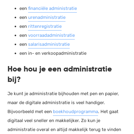
een
financiële administratie
Documentmanagement
een
urenadministratie
Projectmanagement
een
rittenregistratie
Workflowmanagement
een
voorraadadministratie
Planning
een
salarisadministratie
Werkbonnen
een in- en verkoopadministratie
Rittenregistratie
Hoe hou je een administratie
Webshop
Kassa
bij?
Voorraadbeheer
Je kunt je administratie bijhouden met pen en papier,
ERP
maar de digitale administratie is veel handiger.
Rapportage
Bijvoorbeeld met een
boekhoudprogramma
. Het gaat
PSP
digitaal veel sneller en makkelijker. Zo kun je
Verlof en verzuim
administratie overal en altijd makkelijk terug te vinden
HRM