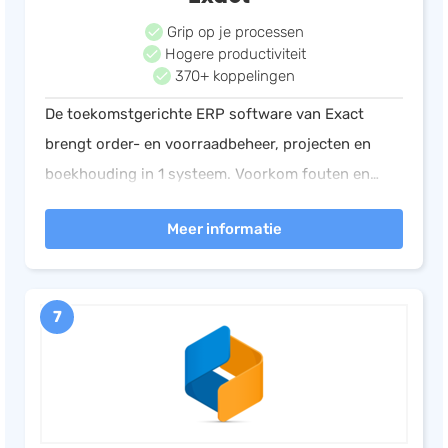
Grip op je processen
Hogere productiviteit
370+ koppelingen
De toekomstgerichte ERP software van Exact
brengt order- en voorraadbeheer, projecten en
boekhouding in 1 systeem. Voorkom fouten en
vergroot je marge. Automatiseer je processen en
Meer informatie
kies het ERP pakket die bij jouw bedrijf past.
7