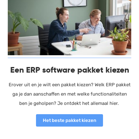
Salarisadministratie
Website
Marketing automation
Support
VoIP
Chat
Een ERP software pakket kiezen
Helpdesk
Erover uit en je wilt een pakket kiezen? Welk ERP pakket
ga je dan aanschaffen en met welke functionaliteiten
ben je geholpen? Je ontdekt het allemaal hier.
Het beste pakket kiezen