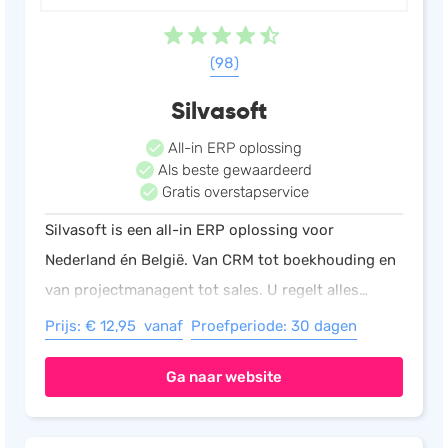
(98)
Silvasoft
All-in ERP oplossing
Als beste gewaardeerd
Gratis overstapservice
Silvasoft is een all-in ERP oplossing voor
Nederland én België. Van CRM tot boekhouding en
van projectmanagent tot sales. U regelt alles
vanuit 1 betaalbare oplossing. Ontdek het zelf met
Prijs: € 12,95 vanaf
Proefperiode: 30 dagen
een 30 dagen gratis proefperiode!
Ga naar website