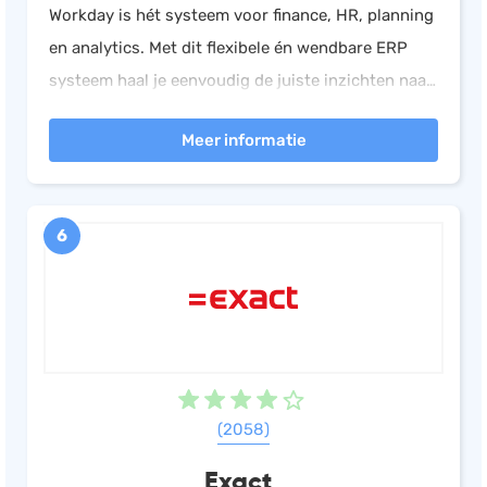
Workday is hét systeem voor finance, HR, planning
en analytics. Met dit flexibele én wendbare ERP
systeem haal je eenvoudig de juiste inzichten naar
de oppervlakte, grijp je snel nieuwe kansen en help
Meer informatie
je jouw bedrijf vooruit.
6
(2058)
Exact