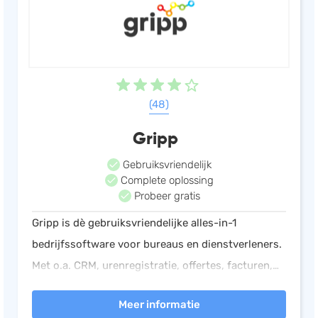
(48)
Gripp
Gebruiksvriendelijk
Complete oplossing
Probeer gratis
Gripp is dè gebruiksvriendelijke alles-in-1
bedrijfssoftware voor bureaus en dienstverleners.
Met o.a. CRM, urenregistratie, offertes, facturen,
boekhouding, rapportages, planning, inkoop en
Meer informatie
projecten heb je alles in 1 omgeving.