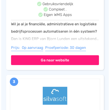
Gebruiksvriendelijk
Compleet .
Eigen WMS Apps
Wil je al je financiële, administratieve en logistieke
bedrijfsprocessen automatiseren in één systeem?
Dan is KING ERP van Bjorn Lunden een uitstekende
keuze. ERP (Enterprise Resource Planning)
Prijs: Op aanvraag
Proefperiode: 30 dagen
ondersteunt al je bedrijfsprocessen.
Ga naar website
3