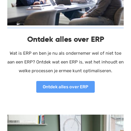
Documentmanagement
Projectmanagement
Workflowmanagement
Planning
Ontdek alles over ERP
Werkbonnen
Wat is ERP en ben je nu als ondernemer wel of niet toe
Rittenregistratie
aan een ERP? Ontdek wat een ERP is, wat het inhoudt en
Webshop
welke processen je ermee kunt optimaliseren.
Kassa
Voorraadbeheer
Ontdek alles over ERP
ERP
Rapportage
PSP
Verlof en verzuim
HRM