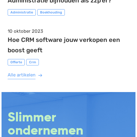
Administratie bijhouden als zzp'er?
Administratie
Boekhouding
10 oktober 2023
Hoe CRM software jouw verkopen een
boost geeft
Offerte
Crm
Alle artikelen
Slimmer
ondernemen