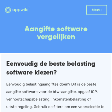
Sluiten
Menu
Boekhouding
Aangifte software
Facturatie
vergelijken
Aangifte
Bonnetjes
Debiteurenbeheer
Eenvoudig de beste belasting
Incasso
software kiezen?
Declaraties
Scan en herken
Eenvoudig belastingaangiftes doen? Dit is de beste
CRM
aangifte software voor de btw-aangifte, opgaaf ICP,
Sales
vennootschapsbelasting, inkomstenbelasting of
Urenregistratie
uitstelregeling. Gebruik de filters om een voorselectie te
Offerte