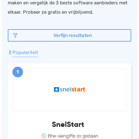
maken en vergelijk de 3 beste software aanbieders met
Documentmanagement
elkaar. Probeer ze gratis en vrijblijvend.
Projectmanagement
Workflowmanagement
Verfijn resultaten
Planning
Werkbonnen
Populariteit
Rittenregistratie
Webshop
1
Kassa
Voorraadbeheer
ERP
Rapportage
PSP
SnelStart
Verlof en verzuim
Btw-aangifte zo gedaan
HRM