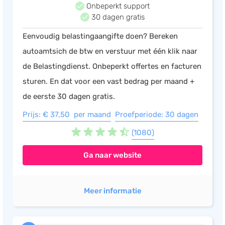
Onbeperkt support
Salarisadministratie
30 dagen gratis
Website
Eenvoudig belastingaangifte doen? Bereken
Marketing automation
autoamtsich de btw en verstuur met één klik naar
Support
de Belastingdienst. Onbeperkt offertes en facturen
VoIP
sturen. En dat voor een vast bedrag per maand +
Chat
de eerste 30 dagen gratis.
Helpdesk
Prijs: € 37,50 per maand
Proefperiode: 30 dagen
(1080)
Ga naar website
Meer informatie