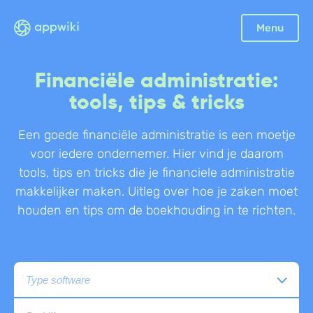
Sluiten
Menu
Boekhouding
Financiële administratie:
Facturatie
tools, tips & tricks
Aangifte
Een goede financiële administratie is een moetje
Bonnetjes
voor iedere ondernemer. Hier vind je daarom
Debiteurenbeheer
tools, tips en tricks die je financiele administratie
Incasso
makkelijker maken. Uitleg over hoe je zaken moet
Declaraties
houden en tips om de boekhouding in te richten.
Scan en herken
CRM
Sales
Urenregistratie
Offerte