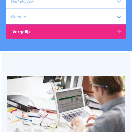
Documentmanagement
Projectmanagement
Workflowmanagement
Vergelijk
Planning
Werkbonnen
Rittenregistratie
Webshop
Kassa
Voorraadbeheer
ERP
Rapportage
PSP
Verlof en verzuim
HRM