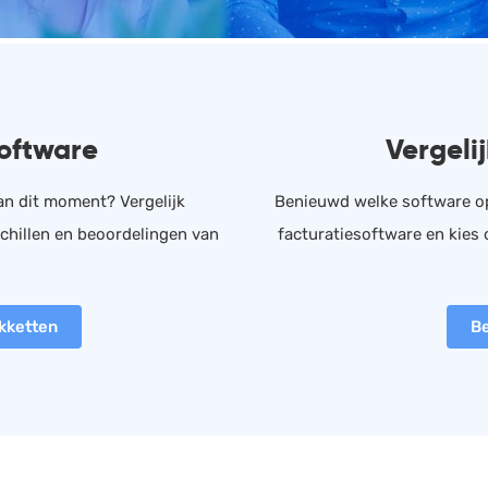
HRM
Helpdesk
Salarisadministratie
Website
software
Vergeli
n dit moment? Vergelijk
Benieuwd welke software opl
schillen en beoordelingen van
facturatiesoftware en kies 
kketten
Be