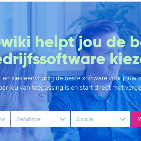
Boekhouding
Scan en herken
W
wiki helpt jou de b
Facturatie
CRM
P
drijfssoftware kie
Aangifte
Sales
W
Bonnetjes
Urenregistratie
R
Debiteurenbeheer
Offerte
W
k en kies eenvoudig de beste software voor jouw s
Incasso
Documentmanagement
K
or jou van toepassing is en start direct met verge
Declaraties
Projectmanagement
V
ERP
Marketing automation
V
Rapportage
Support
PSP
VoIP
Verlof en verzuim
Chat