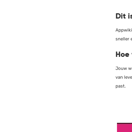
Dit i
Appwiki
sneller 
Hoe 
Jouw we
van leve
past.