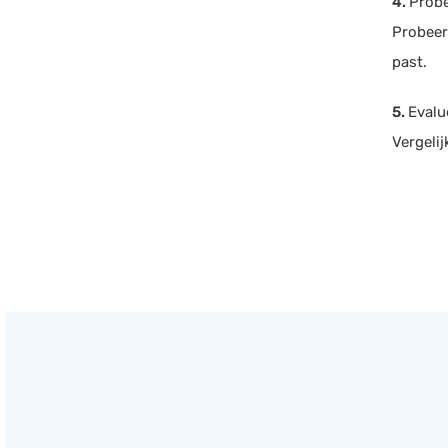
4.
Probe
Probeer 
past.
5.
Evalu
Vergeli