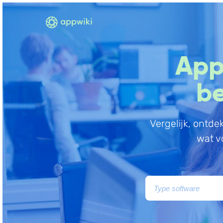
App
be
Vergelijk, ontde
wat vo