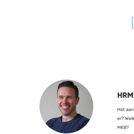
HRM 
Het aan
er? Wel
MKB?