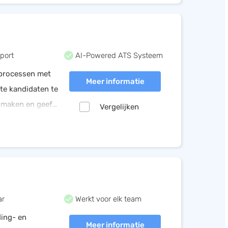
port
AI-Powered ATS Systeem
sprocessen met
Meer informatie
te kandidaten te
e maken en geeft
Vergelijken
gratis uit!
ar
Werkt voor elk team
ding- en
Meer informatie