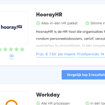
HoorayHR
Alles-in-één HR pakket
Slimme in
HoorayHR is de HR-tool die organisaties 
rondom personeelsdossiers, verlof, verzu
contracten te stroomlijnen. In één simpe
jij overzicht over jouw teams en bespaar je
Prijs: € 7,50 per maand
Proefperiode: 14
(6)
Vergelijk top 3 resulta
Workday
Alle HR processen
In één to