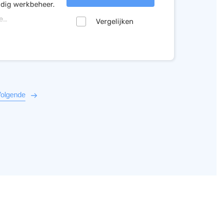
udig werkbeheer.
e
Vergelijken
tieve taken, word
olgende