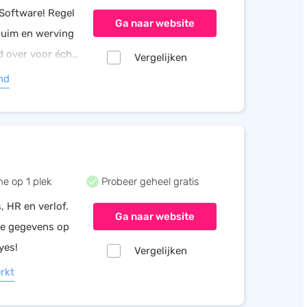
Software! Regel
Ga naar website
rzuim en werving
jd over voor écht
Vergelijken
nd
ne op 1 plek
Probeer geheel gratis
, HR en verlof.
Ga naar website
le gegevens op
yes!
Vergelijken
rkt