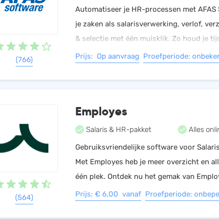
Automatiseer je HR-processen met AFAS 
HRM
Helpdesk
je zaken als salarisverwerking, verlof, ve
Salarisadministratie
& selectie met één muisklik. Zo houd je ti
Website
belangrijke zaken.
Prijs: Op aanvraag
Proefperiode: onbeke
(766)
Employes
Salaris & HR-pakket
Alles onli
Gebruiksvriendelijke software voor Salaris
Met Employes heb je meer overzicht en al
één plek. Ontdek nu het gemak van Emplo
Prijs: € 6,00 vanaf
Proefperiode: onbepe
(564)