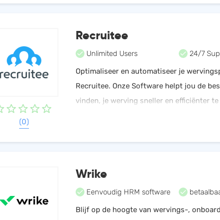
Recruitee
Unlimited Users
24/7 Sup
Optimaliseer en automatiseer je werving
Recruitee. Onze Software helpt jou de bes
vinden, je werving sneller en efficiënter t
je inzicht in al je hiring data. Probeer ons 
(0)
Wrike
Eenvoudig HRM software
betaalba
Blijf op de hoogte van wervings-, onboar