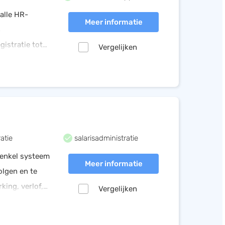
alle HR-
Meer informatie
n
istratie tot
Vergelijken
ratie
salarisadministratie
 enkel systeem
Meer informatie
olgen en te
king, verlof,
Vergelijken
sklik.