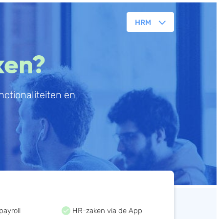
HRM
orkflowmanagement
ken?
lanning
erkbonnen
ctionaliteiten en
ittenregistratie
ebshop
assa
oorraadbeheer
payroll
HR-zaken via de App