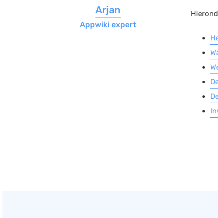
Arjan
Hierond
Appwiki expert
He
Wa
We
De
De
In