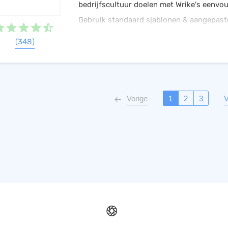
bedrijfscultuur doelen met Wrike's eenvo
Gebruik standaard sjablonen & aangepast
aanvraagformulieren, minimaliseer repeti
(348)
50% productiever.
Vorige
1
2
3
V