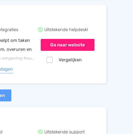
tegraties
Uitstekende helpdesk!
helpt om taken
Ga naar website
im, overuren en
le omgeving hou
Vergelijken
 tijd.
 dagen
ten
ol
Uitstekende support