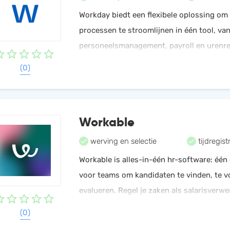
Workday biedt een flexibele oplossing om 
processen te stroomlijnen in één tool, va
personeelsmanagement, payroll en urenreg
project- en personeelsplanning, Zo kan iedereen werken
(0)
aan zijn of haar loopban.
Workable
werving en selectie
tijdregist
Workable is alles-in-één hr-software: één
voor teams om kandidaten te vinden, te v
evalueren. Regel je zaken als salarisverwer
verzuim en werving & selectie met één mui
(0)