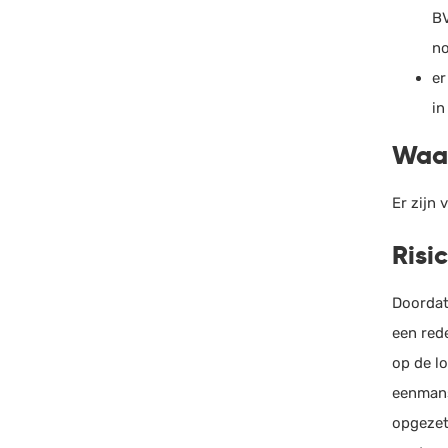
BV
no
er
in
Waar
Er zijn
Risic
Doordat
een red
op de l
eenmans
opgezet