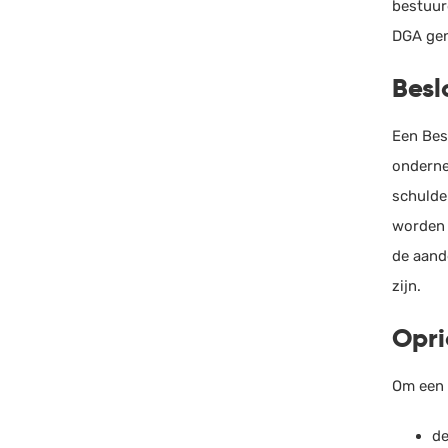
bestuur
DGA ge
Besl
Een Bes
onderne
schulde
worden 
de aand
zijn.
Opri
Om een 
de