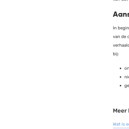
Aans
In begi
van de 
verhaal
bij:
on
ni
ge
Meer 
Wat is 