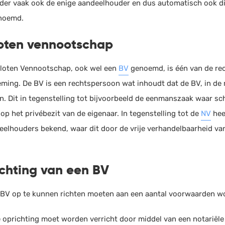
der vaak ook de enige aandeelhouder en dus automatisch ook di
HRM
Helpdesk
noemd.
Salarisadministratie
oten vennootschap
Website
loten Vennootschap, ook wel een
BV
genoemd, is één van de re
ming. De BV is een rechtspersoon wat inhoudt dat de BV, in de m
n. Dit in tegenstelling tot bijvoorbeeld de eenmanszaak waar s
op het privébezit van de eigenaar. In tegenstelling tot de
NV
hee
eelhouders bekend, waar dit door de vrije verhandelbaarheid van
chting van een BV
BV op te kunnen richten moeten aan een aantal voorwaarden w
 oprichting moet worden verricht door middel van een notariële