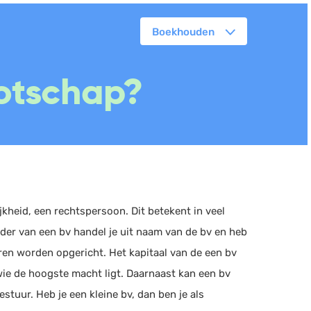
Boekhouden
orkflowmanagement
otschap?
lanning
erkbonnen
ittenregistratie
ebshop
assa
oorraadbeheer
heid, een rechtspersoon. Dit betekent in veel
rder van een bv handel je uit naam van de bv en heb
eren worden opgericht. Het kapitaal van de een bv
j wie de hoogste macht ligt. Daarnaast kan een bv
tuur. Heb je een kleine bv, dan ben je als