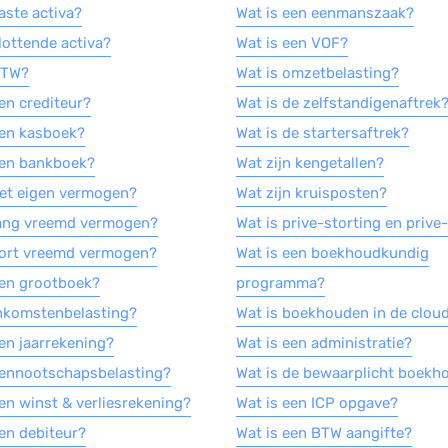
aste activa?
Wat is een eenmanszaak?
lottende activa?
Wat is een VOF?
BTW?
Wat is omzetbelasting?
en crediteur?
Wat is de zelfstandigenaftrek
een kasboek?
Wat is de startersaftrek?
een bankboek?
Wat zijn kengetallen?
het eigen vermogen?
Wat zijn kruisposten?
lang vreemd vermogen?
Wat is prive-storting en priv
kort vreemd vermogen?
Wat is een boekhoudkundig
een grootboek?
programma?
inkomstenbelasting?
Wat is boekhouden in de clou
een jaarrekening?
Wat is een administratie?
vennootschapsbelasting?
Wat is de bewaarplicht boekh
een winst & verliesrekening?
Wat is een ICP opgave?
een debiteur?
Wat is een BTW aangifte?