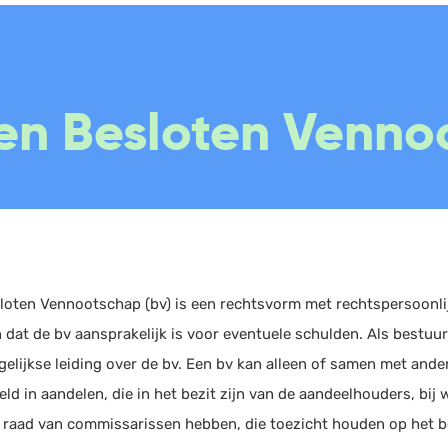
Boekhouding
Scan en herken
W
een Besloten Venno
Facturatie
CRM
P
Aangifte
Sales
W
Bonnetjes
Urenregistratie
R
Debiteurenbeheer
Offerte
W
Incasso
Documentmanagement
K
Declaraties
Projectmanagement
V
loten Vennootschap (bv) is een rechtsvorm met rechtspersoonlijk
n dat de bv aansprakelijk is voor eventuele schulden. Als bestuu
ERP
Marketing automation
agelijkse leiding over de bv. Een bv kan alleen of samen met and
Rapportage
Support
eld in aandelen, die in het bezit zijn van de aandeelhouders, bi
PSP
VoIP
 raad van commissarissen hebben, die toezicht houden op het bes
Verlof en verzuim
Chat