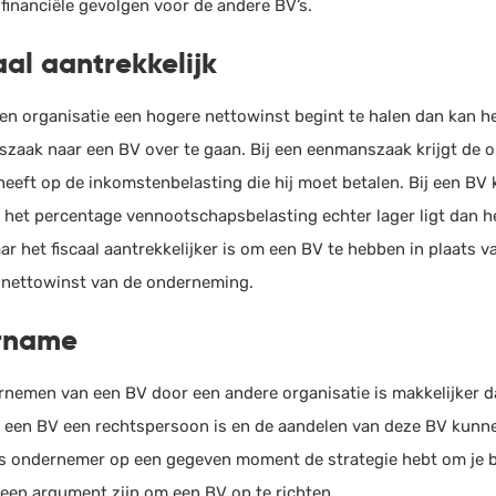
 financiële gevolgen voor de andere BV’s.
aal aantrekkelijk
en organisatie een hogere nettowinst begint te halen dan kan het
zaak naar een BV over te gaan. Bij een eenmanszaak krijgt de 
heeft op de inkomstenbelasting die hij moet betalen. Bij een BV
 het percentage vennootschapsbelasting echter lager ligt dan h
ar het fiscaal aantrekkelijker is om een BV te hebben in plaats 
nettowinst van de onderneming.
rname
rnemen van een BV door een andere organisatie is makkelijker
 een BV een rechtspersoon is en de aandelen van deze BV kunn
als ondernemer op een gegeven moment de strategie hebt om je 
 een argument zijn om een BV op te richten.