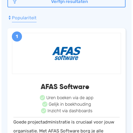
Verfijn resultaten
Documentmanagement
Populariteit
Projectmanagement
Workflowmanagement
1
Planning
Werkbonnen
Rittenregistratie
Webshop
Kassa
AFAS Software
Voorraadbeheer
ERP
Uren boeken via de app
Rapportage
Gelijk in boekhouding
Inzicht via dashboards
PSP
Goede projectadministratie is cruciaal voor jouw
Verlof en verzuim
organisatie. Met AFAS Software borg je alle
HRM