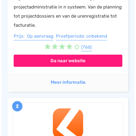
projectadministratie in n systeem. Van de planning
Salarisadministratie
tot projectdossiers en van de urenregistratie tot
Website
facturatie.
Marketing automation
Prijs: Op aanvraag
Proefperiode: onbekend
Support
(766)
VoIP
Chat
Ga naar website
Helpdesk
Meer informatie
2