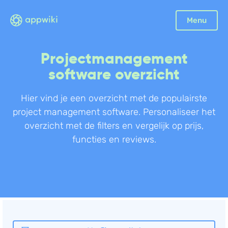
Sluiten
Menu
Boekhouding
Projectmanagement
Facturatie
software overzicht
Aangifte
Bonnetjes
Hier vind je een overzicht met de populairste
project management software. Personaliseer het
Debiteurenbeheer
overzicht met de filters en vergelijk op prijs,
Incasso
functies en reviews.
Declaraties
Scan en herken
CRM
Sales
Urenregistratie
Offerte