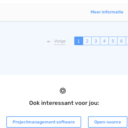
Meer informatie
Vorige
1
2
3
4
5
6
Ook interessant voor jou:
Projectmanagement software
Open-source