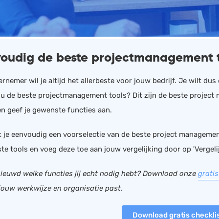
HRM
Helpdesk
Salarisadministratie
Website
oudig de beste projectmanagement t
rnemer wil je altijd het allerbeste voor jouw bedrijf. Je wilt du
 nu de beste projectmanagement tools? Dit zijn de beste project
 en geef je gewenste functies aan.
 je eenvoudig een voorselectie van de beste project management
te tools en voeg deze toe aan jouw vergelijking door op 'Vergelij
euwd welke functies jij echt nodig hebt? Download onze
grati
 jouw werkwijze en organisatie past.
Download gratis checkli