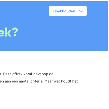
Boekhouden
orkflowmanagement
rek?
lanning
erkbonnen
ittenregistratie
ebshop
assa
oorraadbeheer
rs. Deze aftrek komt bovenop de
n aan een aantal criteria. Maar wat houdt het