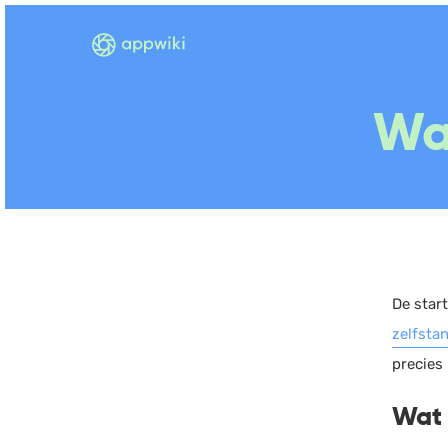
Wat
De star
zelfsta
precies 
Wat 