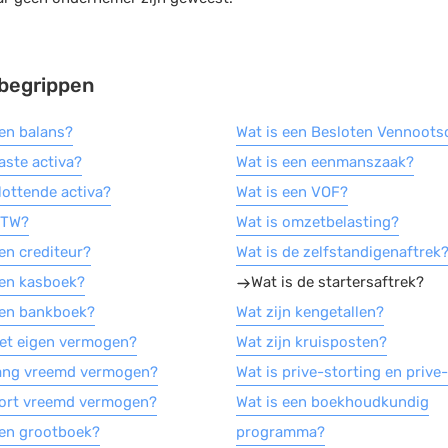
begrippen
een balans?
Wat is een Besloten Vennoots
aste activa?
Wat is een eenmanszaak?
lottende activa?
Wat is een VOF?
BTW?
Wat is omzetbelasting?
en crediteur?
Wat is de zelfstandigenaftrek
een kasboek?
Wat is de startersaftrek?
een bankboek?
Wat zijn kengetallen?
het eigen vermogen?
Wat zijn kruisposten?
lang vreemd vermogen?
Wat is prive-storting en priv
kort vreemd vermogen?
Wat is een boekhoudkundig
een grootboek?
programma?