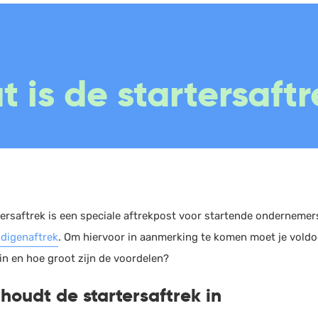
Boekhouding
Scan en herken
W
 is de startersaft
Facturatie
CRM
P
Aangifte
Sales
W
Bonnetjes
Urenregistratie
R
Debiteurenbeheer
Offerte
W
Incasso
Documentmanagement
K
Declaraties
Projectmanagement
V
tersaftrek is een speciale aftrekpost voor startende onderneme
ndigenaftrek
. Om hiervoor in aanmerking te komen moet je voldoe
ERP
Marketing automation
in en hoe groot zijn de voordelen?
Rapportage
Support
houdt de startersaftrek in
PSP
VoIP
Verlof en verzuim
Chat