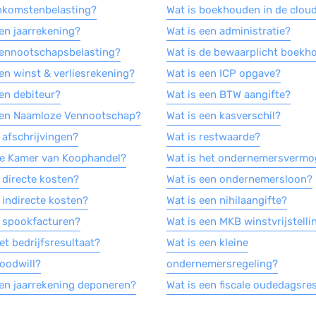
inkomstenbelasting?
Wat is boekhouden in de clou
een jaarrekening?
Wat is een administratie?
vennootschapsbelasting?
Wat is de bewaarplicht boekh
een winst & verliesrekening?
Wat is een ICP opgave?
een debiteur?
Wat is een BTW aangifte?
een Naamloze Vennootschap?
Wat is een kasverschil?
 afschrijvingen?
Wat is restwaarde?
de Kamer van Koophandel?
Wat is het ondernemersverm
 directe kosten?
Wat is een ondernemersloon?
 indirecte kosten?
Wat is een nihilaangifte?
n spookfacturen?
Wat is een MKB winstvrijstelli
et bedrijfsresultaat?
Wat is een kleine
goodwill?
ondernemersregeling?
een jaarrekening deponeren?
Wat is een fiscale oudedagsre