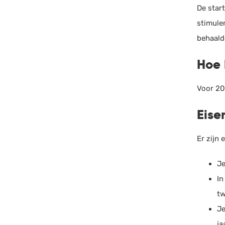
De star
stimule
behaald
Hoe 
Voor 201
Eise
Er zijn
Je
In
tw
Je
ja