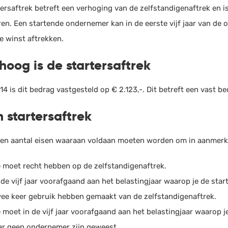
tersaftrek betreft een verhoging van de zelfstandigenaftrek en 
HRM
Helpdesk
ren. Een startende ondernemer kan in de eerste vijf jaar van de
Salarisadministratie
e winst aftrekken.
Website
hoog is de startersaftrek
4 is dit bedrag vastgesteld op € 2.123,-. Dit betreft een vast b
n startersaftrek
 een aantal eisen waaraan voldaan moeten worden om in aanmerk
 moet recht hebben op de zelfstandigenaftrek.
 de vijf jaar voorafgaand aan het belastingjaar waarop je de sta
ee keer gebruik hebben gemaakt van de zelfstandigenaftrek.
 moet in de vijf jaar voorafgaand aan het belastingjaar waarop j
ar geen ondernemer zijn geweest.