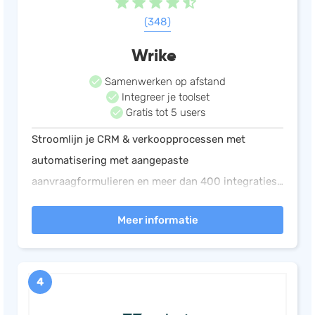
(348)
Wrike
Samenwerken op afstand
Integreer je toolset
Gratis tot 5 users
Stroomlijn je CRM & verkoopprocessen met
automatisering met aangepaste
aanvraagformulieren en meer dan 400 integraties
(inclusief Salesforce en Marketo). Verhoog de
Meer informatie
verkoop en klanttevredenheid met rapportage en
middelenbeheer.
4