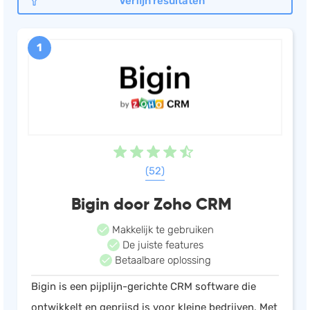
Verfijn resultaten
Documentmanagement
Projectmanagement
1
Workflowmanagement
Planning
Werkbonnen
Rittenregistratie
Webshop
(52)
Kassa
Voorraadbeheer
Bigin door Zoho CRM
ERP
Makkelijk te gebruiken
Rapportage
De juiste features
Betaalbare oplossing
PSP
Bigin is een pijplijn-gerichte CRM software die
Verlof en verzuim
ontwikkelt en geprijsd is voor kleine bedrijven. Met
HRM