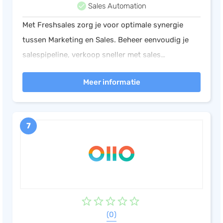
Sales Automation
Met Freshsales zorg je voor optimale synergie
tussen Marketing en Sales. Beheer eenvoudig je
salespipeline, verkoop sneller met sales
automation en bouw duurzame relaties. Ideaal
Meer informatie
voor een effectieve salesmachine!
7
(0)