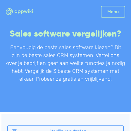
Sluiten
Menu
Boekhouding
Sales software vergelijken?
Facturatie
Aangifte
Eenvoudig de beste sales software kiezen? Dit
zijn de beste sales CRM systemen. Vertel ons
Bonnetjes
over je bedrijf en geef aan welke functies je nodig
Debiteurenbeheer
hebt. Vergelijk de 3 beste CRM systemen met
Incasso
elkaar. Probeer ze gratis en vrijblijvend.
Declaraties
Scan en herken
CRM
Sales
Urenregistratie
Offerte