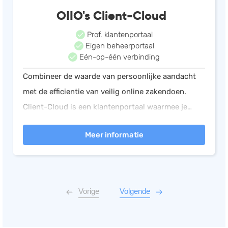
OIIO's Client-Cloud
Prof. klantenportaal
Eigen beheerportaal
Eén-op-één verbinding
Combineer de waarde van persoonlijke aandacht
met de efficientie van veilig online zakendoen.
Client-Cloud is een klantenportaal waarmee je
jouw dienstverlening verbetert via de verschillende
Meer informatie
standaard inbegrepen modules.
Vorige
Volgende