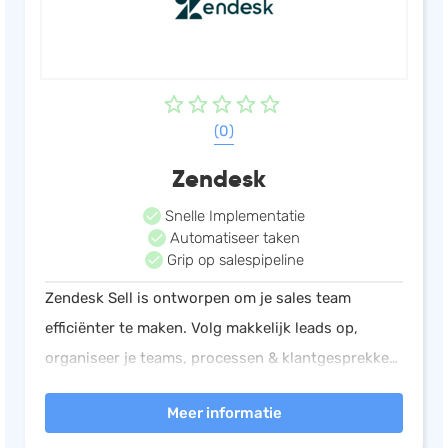
(0)
Zendesk
Snelle Implementatie
Automatiseer taken
Grip op salespipeline
Zendesk Sell is ontworpen om je sales team
efficiënter te maken. Volg makkelijk leads op,
organiseer je teams, processen & klantgesprekken.
Zet data om in waardevolle inzichten. Neem betere
Meer informatie
beslissingen & genereer meer omzet.