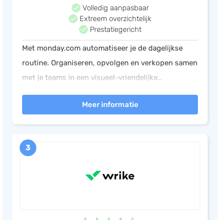
Volledig aanpasbaar
Extreem overzichtelijk
Prestatiegericht
Met monday.com automatiseer je de dagelijkse
routine. Organiseren, opvolgen en verkopen samen
met je teams in een visueel-vriendelijke
hulpmiddel. 2.800.000 teams boosten al hun
Meer informatie
productiviteit met monday.com. Probeer 14 d.
gratis!
3