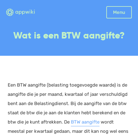
Menu
Boekhouding
Wat is een BTW aangifte?
Facturatie
Aangifte
Bonnetjes
Debiteurenbeheer
Incasso
Een BTW aangifte (belasting toegevoegde waarde) is de
Declaraties
aangifte die je per maand, kwartaal of jaar verschuldigd
Scan en herken
bent aan de Belastingdienst. Bij de aangifte van de btw
CRM
staat de btw die je aan de klanten hebt berekend en de
Sales
btw die je kunt aftrekken. De
BTW aangifte
wordt
Urenregistratie
meestal per kwartaal gedaan, maar dit kan nog wel eens
Offerte