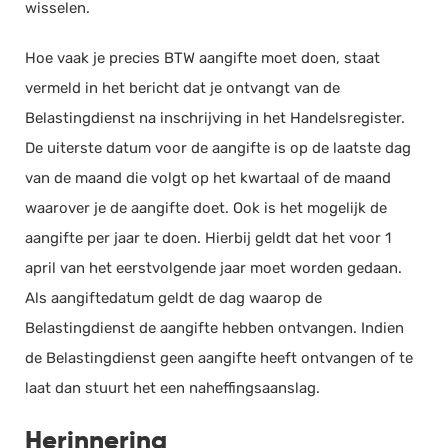
wisselen.
Documentmanagement
Hoe vaak je precies BTW aangifte moet doen, staat
Projectmanagement
vermeld in het bericht dat je ontvangt van de
Workflowmanagement
Belastingdienst na inschrijving in het Handelsregister.
Planning
De uiterste datum voor de aangifte is op de laatste dag
Werkbonnen
van de maand die volgt op het kwartaal of de maand
Rittenregistratie
waarover je de aangifte doet. Ook is het mogelijk de
Webshop
aangifte per jaar te doen. Hierbij geldt dat het voor 1
Kassa
april van het eerstvolgende jaar moet worden gedaan.
Voorraadbeheer
Als aangiftedatum geldt de dag waarop de
ERP
Belastingdienst de aangifte hebben ontvangen. Indien
Rapportage
de Belastingdienst geen aangifte heeft ontvangen of te
PSP
laat dan stuurt het een naheffingsaanslag.
Verlof en verzuim
Herinnering
HRM