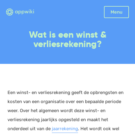
Sluiten
Menu
Boekhouding
Wat is een winst &
Facturatie
verliesrekening?
Aangifte
Bonnetjes
Debiteurenbeheer
Incasso
Declaraties
Een winst- en verliesrekening geeft de opbrengsten en
Scan en herken
kosten van een organisatie over een bepaalde periode
CRM
weer. Over het algemeen wordt deze winst- en
Sales
verliesrekening jaarlijks opgesteld en maakt het
Urenregistratie
onderdeel uit van de
jaarrekening
. Het wordt ook wel
Offerte