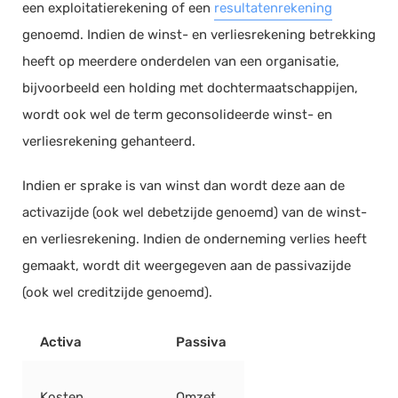
een exploitatierekening of een
resultatenrekening
Documentmanagement
genoemd. Indien de winst- en verliesrekening betrekking
Projectmanagement
heeft op meerdere onderdelen van een organisatie,
Workflowmanagement
bijvoorbeeld een holding met dochtermaatschappijen,
Planning
wordt ook wel de term geconsolideerde winst- en
verliesrekening gehanteerd.
Werkbonnen
Rittenregistratie
Indien er sprake is van winst dan wordt deze aan de
Webshop
activazijde (ook wel debetzijde genoemd) van de winst-
Kassa
en verliesrekening. Indien de onderneming verlies heeft
Voorraadbeheer
gemaakt, wordt dit weergegeven aan de passivazijde
ERP
(ook wel creditzijde genoemd).
Rapportage
PSP
Activa
Passiva
Verlof en verzuim
HRM
Kosten
Omzet