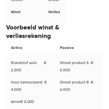
Salarisadministratie
Winst
Verlies
Website
Marketing automation
Voorbeeld winst &
Support
verliesrekening
VoIP
Chat
Activa
Passiva
Helpdesk
Brandstof auto €
Omzet product A €
2.000
5.000
Huur kantoorpand €
Omzet product B €
4.000
6.000
Winst€ 5.000