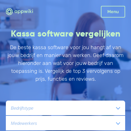
Menu
Boekhouding
Kassa software vergelijken
Facturatie
Aangifte
De beste kassa software voor jou hangt af van
jouw bedrijf en manier van werken. Geef daarom
Bonnetjes
hieronder aan wat voor jouw bedrijf van
Debiteurenbeheer
toepassing is. Vergelijk de top 3 vervolgens op
Incasso
prijs, functies en reviews.
Declaraties
Scan en herken
CRM
Sales
Urenregistratie
Offerte