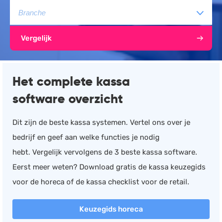
Documentmanagement
Projectmanagement
Vergelijk
Workflowmanagement
Planning
Het complete kassa
Werkbonnen
Rittenregistratie
software overzicht
Webshop
Dit zijn de beste kassa systemen. Vertel ons over je
Kassa
bedrijf en geef aan welke functies je nodig
Voorraadbeheer
hebt. Vergelijk vervolgens de 3 beste kassa software.
ERP
Eerst meer weten? Download gratis de kassa keuzegids
Rapportage
voor de horeca of de kassa checklist voor de retail.
PSP
Verlof en verzuim
Keuzegids horeca
HRM