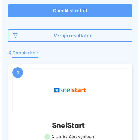
Salarisadministratie
Checklist retail
Website
Marketing automation
Verfijn resultaten
Support
VoIP
Populariteit
Chat
Helpdesk
1
SnelStart
Alles-in-één systeem