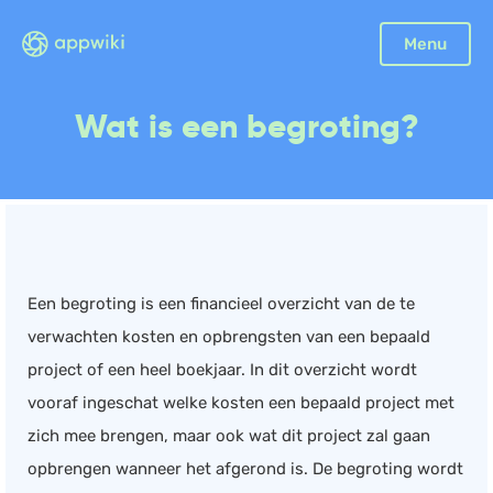
Sluiten
Menu
Boekhouding
Wat is een begroting?
Facturatie
Aangifte
Bonnetjes
Debiteurenbeheer
Incasso
Een begroting is een financieel overzicht van de te
Declaraties
verwachten kosten en opbrengsten van een bepaald
Scan en herken
project of een heel boekjaar. In dit overzicht wordt
CRM
vooraf ingeschat welke kosten een bepaald project met
Sales
zich mee brengen, maar ook wat dit project zal gaan
Urenregistratie
opbrengen wanneer het afgerond is. De begroting wordt
Offerte