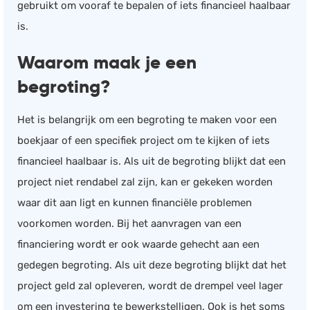
gebruikt om vooraf te bepalen of iets financieel haalbaar
Documentmanagement
is.
Projectmanagement
Waarom maak je een
Workflowmanagement
begroting?
Planning
Werkbonnen
Het is belangrijk om een begroting te maken voor een
Rittenregistratie
boekjaar of een specifiek project om te kijken of iets
Webshop
financieel haalbaar is. Als uit de begroting blijkt dat een
Kassa
project niet rendabel zal zijn, kan er gekeken worden
Voorraadbeheer
waar dit aan ligt en kunnen financiële problemen
ERP
voorkomen worden. Bij het aanvragen van een
Rapportage
financiering wordt er ook waarde gehecht aan een
gedegen begroting. Als uit deze begroting blijkt dat het
PSP
project geld zal opleveren, wordt de drempel veel lager
Verlof en verzuim
om een investering te bewerkstelligen. Ook is het soms
HRM