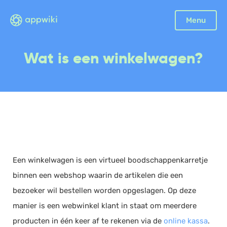
Sluiten
Menu
Boekhouding
Wat is een winkelwagen?
Facturatie
Aangifte
Bonnetjes
Debiteurenbeheer
Incasso
Declaraties
Een winkelwagen is een virtueel boodschappenkarretje
Scan en herken
binnen een webshop waarin de artikelen die een
CRM
bezoeker wil bestellen worden opgeslagen. Op deze
Sales
manier is een webwinkel klant in staat om meerdere
Urenregistratie
producten in één keer af te rekenen via de
online kassa
.
Offerte