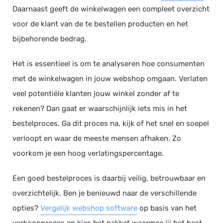
Daarnaast geeft de winkelwagen een compleet overzicht
Documentmanagement
voor de klant van de te bestellen producten en het
Projectmanagement
bijbehorende bedrag.
Workflowmanagement
Planning
Het is essentieel is om te analyseren hoe consumenten
met de winkelwagen in jouw webshop omgaan. Verlaten
Werkbonnen
veel potentiële klanten jouw winkel zonder af te
Rittenregistratie
rekenen? Dan gaat er waarschijnlijk iets mis in het
Webshop
bestelproces. Ga dit proces na, kijk of het snel en soepel
Kassa
verloopt en waar de meeste mensen afhaken. Zo
Voorraadbeheer
voorkom je een hoog verlatingspercentage.
ERP
Rapportage
Een goed bestelproces is daarbij veilig, betrouwbaar en
PSP
overzichtelijk. Ben je benieuwd naar de verschillende
Verlof en verzuim
opties?
Vergelijk webshop software
op basis van het
HRM