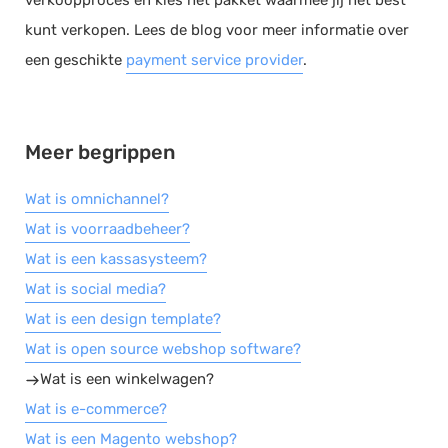
verkoopproces en kies het pakket waarmee jij het best
kunt verkopen. Lees de blog voor meer informatie over
Salarisadministratie
een geschikte
payment service provider
.
Website
Marketing automation
Support
Meer begrippen
VoIP
Chat
Wat is omnichannel?
Helpdesk
Wat is voorraadbeheer?
Wat is een kassasysteem?
Wat is social media?
Wat is een design template?
Wat is open source webshop software?
Wat is een winkelwagen?
Wat is e-commerce?
Wat is een Magento webshop?