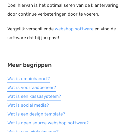
Doel hiervan is het optimaliseren van de klantervaring
Documentmanagement
door continue verbeteringen door te voeren.
Projectmanagement
Workflowmanagement
Vergelijk verschillende
webshop software
en vind de
Planning
software dat bij jou past!
Werkbonnen
Rittenregistratie
Meer begrippen
Webshop
Kassa
Wat is omnichannel?
Voorraadbeheer
Wat is voorraadbeheer?
ERP
Wat is een kassasysteem?
Rapportage
Wat is social media?
PSP
Wat is een design template?
Verlof en verzuim
Wat is open source webshop software?
Wat is een winkelwagen?
HRM