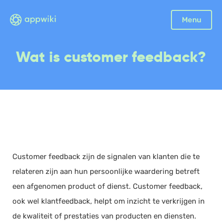
Sluiten
Menu
Boekhouding
Wat is customer feedback?
Facturatie
Aangifte
Bonnetjes
Debiteurenbeheer
Incasso
Declaraties
Customer feedback zijn de signalen van klanten die te
Scan en herken
relateren zijn aan hun persoonlijke waardering betreft
CRM
een afgenomen product of dienst. Customer feedback,
Sales
ook wel klantfeedback, helpt om inzicht te verkrijgen in
Urenregistratie
de kwaliteit of prestaties van producten en diensten.
Offerte