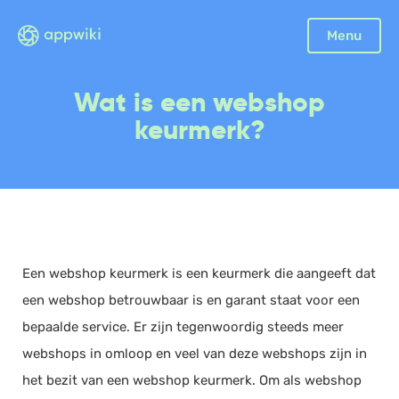
Sluiten
Menu
Boekhouding
Wat is een webshop
Facturatie
keurmerk?
Aangifte
Bonnetjes
Debiteurenbeheer
Incasso
Declaraties
Een webshop keurmerk is een keurmerk die aangeeft dat
Scan en herken
een webshop betrouwbaar is en garant staat voor een
CRM
bepaalde service. Er zijn tegenwoordig steeds meer
Sales
webshops in omloop en veel van deze webshops zijn in
Urenregistratie
het bezit van een webshop keurmerk. Om als webshop
Offerte