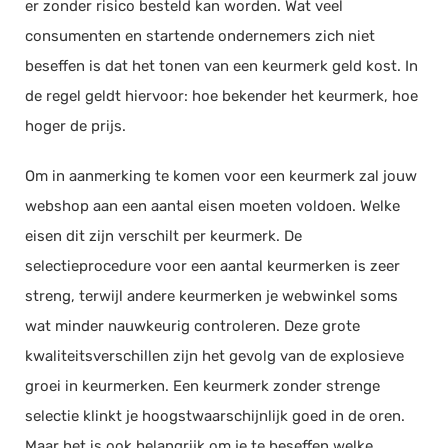
er zonder risico besteld kan worden. Wat veel
Salarisadministratie
consumenten en startende ondernemers zich niet
Website
beseffen is dat het tonen van een keurmerk geld kost. In
Marketing automation
de regel geldt hiervoor: hoe bekender het keurmerk, hoe
hoger de prijs.
Support
VoIP
Om in aanmerking te komen voor een keurmerk zal jouw
Chat
webshop aan een aantal eisen moeten voldoen. Welke
Helpdesk
eisen dit zijn verschilt per keurmerk. De
selectieprocedure voor een aantal keurmerken is zeer
streng, terwijl andere keurmerken je webwinkel soms
wat minder nauwkeurig controleren. Deze grote
kwaliteitsverschillen zijn het gevolg van de explosieve
groei in keurmerken. Een keurmerk zonder strenge
selectie klinkt je hoogstwaarschijnlijk goed in de oren.
Maar het is ook belangrijk om je te beseffen welke