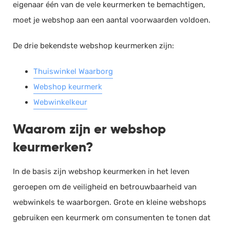
eigenaar één van de vele keurmerken te bemachtigen,
Documentmanagement
moet je webshop aan een aantal voorwaarden voldoen.
Projectmanagement
De drie bekendste webshop keurmerken zijn:
Workflowmanagement
Planning
Thuiswinkel Waarborg
Werkbonnen
Webshop keurmerk
Rittenregistratie
Webwinkelkeur
Webshop
Waarom zijn er webshop
Kassa
keurmerken?
Voorraadbeheer
ERP
In de basis zijn webshop keurmerken in het leven
Rapportage
geroepen om de veiligheid en betrouwbaarheid van
PSP
webwinkels te waarborgen. Grote en kleine webshops
Verlof en verzuim
gebruiken een keurmerk om consumenten te tonen dat
HRM