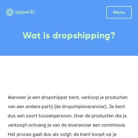
Menu
Boekhouding
Wat is dropshipping?
Facturatie
Aangifte
Bonnetjes
Debiteurenbeheer
Incasso
Declaraties
Wanneer je een dropshipper bent, verkoop je producten
Scan en herken
van een andere partij (de dropshipleverancier). Je bent
CRM
dus een soort tussenpersoon. Over de producten die je
Sales
verkoopt ontvang je van de leverancier een commissie.
Urenregistratie
Het proces gaat dus als volgt: de klant koopt op je
Offerte