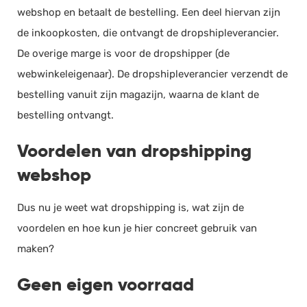
webshop en betaalt de bestelling. Een deel hiervan zijn
Documentmanagement
de inkoopkosten, die ontvangt de dropshipleverancier.
Projectmanagement
De overige marge is voor de dropshipper (de
Workflowmanagement
webwinkeleigenaar). De dropshipleverancier verzendt de
Planning
bestelling vanuit zijn magazijn, waarna de klant de
Werkbonnen
bestelling ontvangt.
Rittenregistratie
Voordelen van dropshipping
Webshop
webshop
Kassa
Voorraadbeheer
Dus nu je weet wat dropshipping is, wat zijn de
ERP
voordelen en hoe kun je hier concreet gebruik van
Rapportage
maken?
PSP
Geen eigen voorraad
Verlof en verzuim
HRM