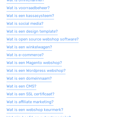
Wat is omnichannel?
Wat is voorraadbeheer?
Salarisadministratie
Wat is een kassasysteem?
Website
Wat is social media?
Marketing automation
Wat is een design template?
Support
Wat is open source webshop software?
VoIP
Wat is een winkelwagen?
Chat
Wat is e-commerce?
Helpdesk
Wat is een Magento webshop?
Wat is een Wordpress webshop?
Wat is een domeinnaam?
Wat is een CMS?
Wat is een SSL certificaat?
Wat is affiliate marketing?
Wat is een webshop keurmerk?