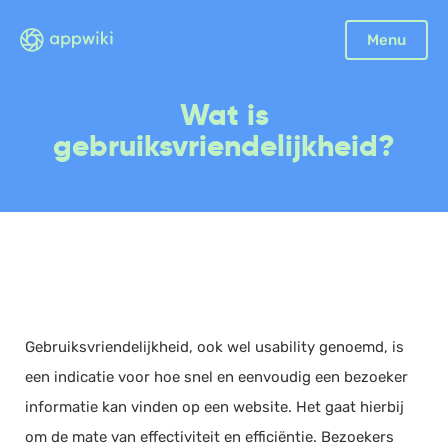
Sluiten
Menu
Boekhouding
Wat is
Facturatie
gebruiksvriendelijkheid?
Aangifte
Bonnetjes
Debiteurenbeheer
Incasso
Declaraties
Scan en herken
Gebruiksvriendelijkheid, ook wel usability genoemd, is
CRM
een indicatie voor hoe snel en eenvoudig een bezoeker
Sales
informatie kan vinden op een website. Het gaat hierbij
Urenregistratie
om de mate van effectiviteit en efficiëntie. Bezoekers
Offerte