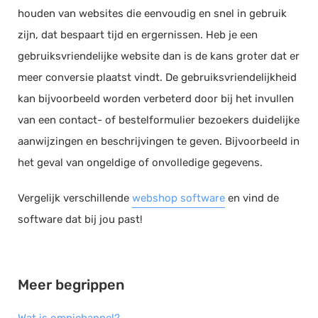
houden van websites die eenvoudig en snel in gebruik
Documentmanagement
zijn, dat bespaart tijd en ergernissen. Heb je een
Projectmanagement
gebruiksvriendelijke website dan is de kans groter dat er
Workflowmanagement
meer conversie plaatst vindt. De gebruiksvriendelijkheid
Planning
kan bijvoorbeeld worden verbeterd door bij het invullen
Werkbonnen
van een contact- of bestelformulier bezoekers duidelijke
Rittenregistratie
aanwijzingen en beschrijvingen te geven. Bijvoorbeeld in
Webshop
het geval van ongeldige of onvolledige gegevens.
Kassa
Vergelijk verschillende
webshop software
en vind de
Voorraadbeheer
software dat bij jou past!
ERP
Rapportage
PSP
Meer begrippen
Verlof en verzuim
HRM