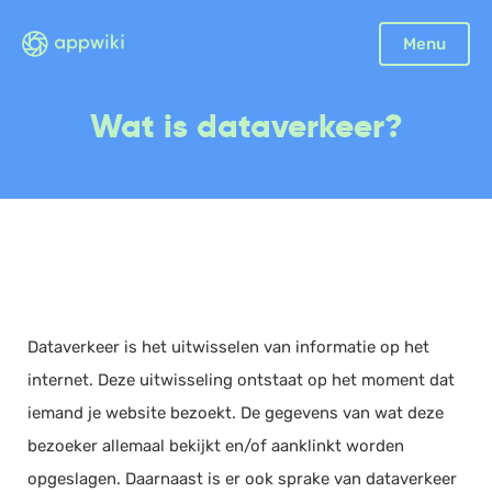
Sluiten
Menu
Boekhouding
Wat is dataverkeer?
Facturatie
Aangifte
Bonnetjes
Debiteurenbeheer
Incasso
Declaraties
Dataverkeer is het uitwisselen van informatie op het
Scan en herken
internet. Deze uitwisseling ontstaat op het moment dat
CRM
iemand je website bezoekt. De gegevens van wat deze
Sales
bezoeker allemaal bekijkt en/of aanklinkt worden
Urenregistratie
opgeslagen. Daarnaast is er ook sprake van dataverkeer
Offerte