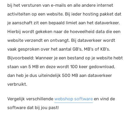
bij het versturen van e-mails en alle andere internet
Documentmanagement
activiteiten op een website. Bij ieder hosting pakket dat
Projectmanagement
je aanschaft zit een bepaald limiet aan het dataverkeer.
Workflowmanagement
Hierbij wordt gekeken naar de hoeveelheid data die een
Planning
website verzendt en ontvangt. Bij dataverkeer wordt
Werkbonnen
vaak gesproken over het aantal GB's, MB's of KB's.
Rittenregistratie
Bijvoorbeeld: Wanneer je een bestand op je website hebt
Webshop
staan van 5 MB en deze wordt 100 keer gedownload,
Kassa
dan heb je dus uiteindelijk 500 MB aan dataverkeer
Voorraadbeheer
verbruikt.
ERP
Vergelijk verschillende
webshop software
en vind de
Rapportage
software dat bij jou past!
PSP
Verlof en verzuim
HRM