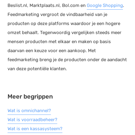
Beslist.nl, Marktplaats.nl, Bol.com en
Google Shopping
.
Documentmanagement
Feedmarketing vergroot de vindbaarheid van je
Projectmanagement
producten op deze platforms waardoor je een hogere
Workflowmanagement
omzet behaalt. Tegenwoordig vergelijken steeds meer
Planning
mensen producten met elkaar en maken op basis
Werkbonnen
daarvan een keuze voor een aankoop. Met
Rittenregistratie
feedmarketing breng je de producten onder de aandacht
Webshop
van deze potentiële klanten.
Kassa
Voorraadbeheer
Meer begrippen
ERP
Rapportage
Wat is omnichannel?
PSP
Wat is voorraadbeheer?
Verlof en verzuim
Wat is een kassasysteem?
HRM