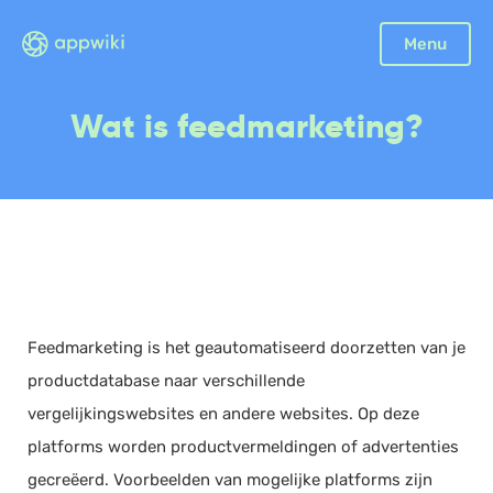
Sluiten
Menu
Boekhouding
Wat is feedmarketing?
Facturatie
Aangifte
Bonnetjes
Debiteurenbeheer
Incasso
Declaraties
Feedmarketing is het geautomatiseerd doorzetten van je
Scan en herken
productdatabase naar verschillende
CRM
vergelijkingswebsites en andere websites. Op deze
Sales
platforms worden productvermeldingen of advertenties
Urenregistratie
gecreëerd. Voorbeelden van mogelijke platforms zijn
Offerte