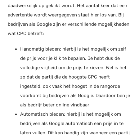
daadwerkelijk op geklikt wordt. Het aantal keer dat een
Documentmanagement
advertentie wordt weergegeven staat hier los van. Bij
Projectmanagement
bedrijven als Google zijn er verschillende mogelijkheden
Workflowmanagement
wat CPC betreft:
Planning
Handmatig bieden: hierbij is het mogelijk om zelf
Werkbonnen
de prijs voor je klik te bepalen. Je hebt dus de
Rittenregistratie
volledige vrijheid om de prijs te kiezen. Wel is het
Webshop
zo dat de partij die de hoogste CPC heeft
Kassa
ingesteld, ook vaak het hoogst in de rangorde
Voorraadbeheer
voorkomt bij bedrijven als Google. Daardoor ben je
ERP
als bedrijf beter online vindbaar
Rapportage
Automatisch bieden: hierbij is het mogelijk om
PSP
bedrijven als Google automatisch een prijs in te
Verlof en verzuim
laten vullen. Dit kan handig zijn wanneer een partij
HRM