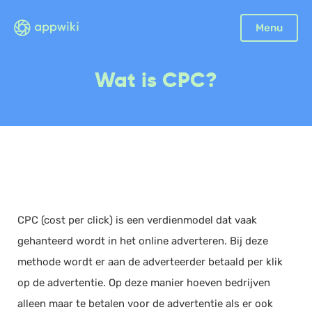
Sluiten
Menu
Boekhouding
Wat is CPC?
Facturatie
Aangifte
Bonnetjes
Debiteurenbeheer
Incasso
Declaraties
CPC (cost per click) is een verdienmodel dat vaak
Scan en herken
gehanteerd wordt in het online adverteren. Bij deze
CRM
methode wordt er aan de adverteerder betaald per klik
Sales
op de advertentie. Op deze manier hoeven bedrijven
Urenregistratie
alleen maar te betalen voor de advertentie als er ook
Offerte