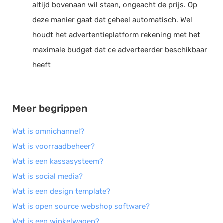
altijd bovenaan wil staan, ongeacht de prijs. Op
Salarisadministratie
deze manier gaat dat geheel automatisch. Wel
Website
houdt het advertentieplatform rekening met het
Marketing automation
maximale budget dat de adverteerder beschikbaar
Support
heeft
VoIP
Chat
Meer begrippen
Helpdesk
Wat is omnichannel?
Wat is voorraadbeheer?
Wat is een kassasysteem?
Wat is social media?
Wat is een design template?
Wat is open source webshop software?
Wat is een winkelwagen?