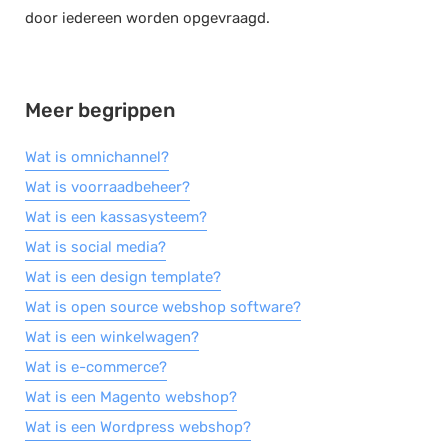
door iedereen worden opgevraagd.
Documentmanagement
Projectmanagement
Workflowmanagement
Meer begrippen
Planning
Wat is omnichannel?
Werkbonnen
Wat is voorraadbeheer?
Rittenregistratie
Wat is een kassasysteem?
Webshop
Wat is social media?
Kassa
Wat is een design template?
Voorraadbeheer
Wat is open source webshop software?
ERP
Wat is een winkelwagen?
Rapportage
Wat is e-commerce?
PSP
Wat is een Magento webshop?
Verlof en verzuim
Wat is een Wordpress webshop?
HRM