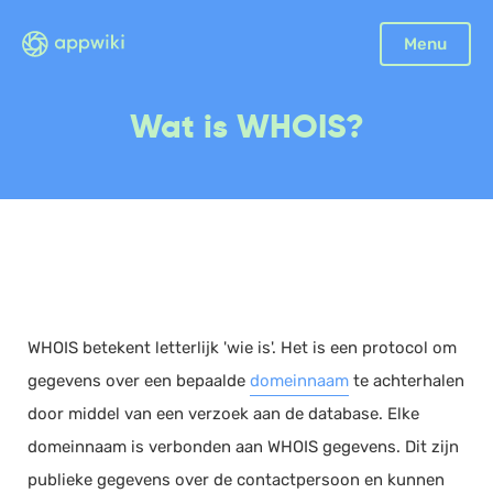
Sluiten
Menu
Boekhouding
Wat is WHOIS?
Facturatie
Aangifte
Bonnetjes
Debiteurenbeheer
Incasso
Declaraties
WHOIS betekent letterlijk 'wie is'. Het is een protocol om
Scan en herken
gegevens over een bepaalde
domeinnaam
te achterhalen
CRM
door middel van een verzoek aan de database. Elke
Sales
domeinnaam is verbonden aan WHOIS gegevens. Dit zijn
Urenregistratie
publieke gegevens over de contactpersoon en kunnen
Offerte