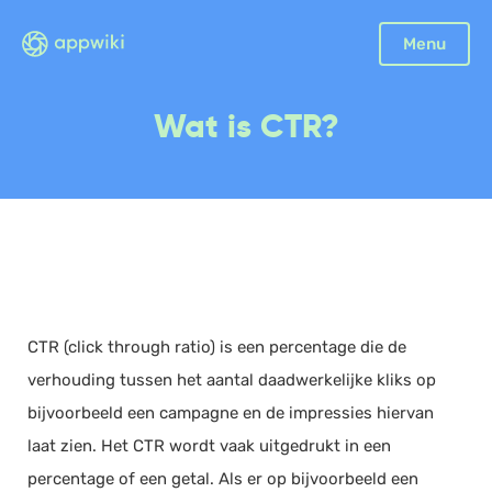
Sluiten
Menu
Boekhouding
Wat is CTR?
Facturatie
Aangifte
Bonnetjes
Debiteurenbeheer
Incasso
Declaraties
CTR (click through ratio) is een percentage die de
Scan en herken
verhouding tussen het aantal daadwerkelijke kliks op
CRM
bijvoorbeeld een campagne en de impressies hiervan
Sales
laat zien. Het CTR wordt vaak uitgedrukt in een
Urenregistratie
percentage of een getal. Als er op bijvoorbeeld een
Offerte