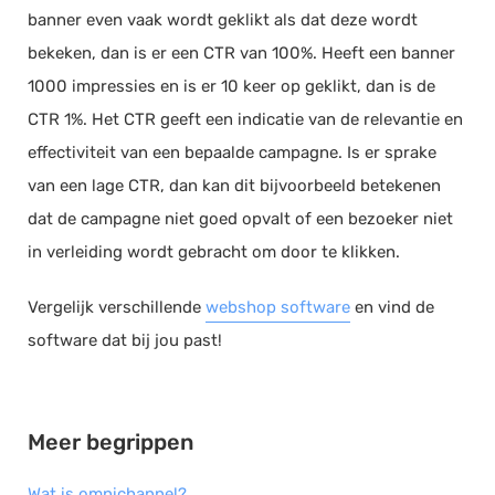
banner even vaak wordt geklikt als dat deze wordt
Documentmanagement
bekeken, dan is er een CTR van 100%. Heeft een banner
Projectmanagement
1000 impressies en is er 10 keer op geklikt, dan is de
Workflowmanagement
CTR 1%. Het CTR geeft een indicatie van de relevantie en
Planning
effectiviteit van een bepaalde campagne. Is er sprake
Werkbonnen
van een lage CTR, dan kan dit bijvoorbeeld betekenen
Rittenregistratie
dat de campagne niet goed opvalt of een bezoeker niet
Webshop
in verleiding wordt gebracht om door te klikken.
Kassa
Vergelijk verschillende
webshop software
en vind de
Voorraadbeheer
software dat bij jou past!
ERP
Rapportage
PSP
Meer begrippen
Verlof en verzuim
Wat is omnichannel?
HRM