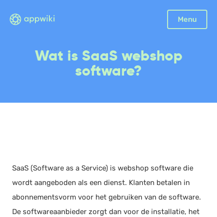
Sluiten
Menu
Boekhouding
Wat is SaaS webshop
Facturatie
software?
Aangifte
Bonnetjes
Debiteurenbeheer
Incasso
Declaraties
Scan en herken
SaaS (Software as a Service) is webshop software die
CRM
wordt aangeboden als een dienst. Klanten betalen in
Sales
abonnementsvorm voor het gebruiken van de software.
Urenregistratie
De softwareaanbieder zorgt dan voor de installatie, het
Offerte