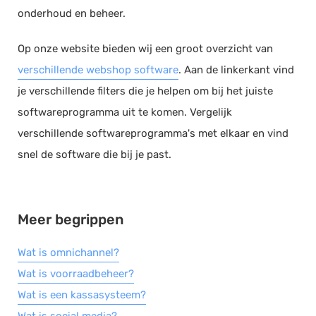
onderhoud en beheer.
Documentmanagement
Projectmanagement
Op onze website bieden wij een groot overzicht van
Workflowmanagement
verschillende webshop software
. Aan de linkerkant vind
Planning
je verschillende filters die je helpen om bij het juiste
softwareprogramma uit te komen. Vergelijk
Werkbonnen
verschillende softwareprogramma's met elkaar en vind
Rittenregistratie
snel de software die bij je past.
Webshop
Kassa
Voorraadbeheer
Meer begrippen
ERP
Rapportage
Wat is omnichannel?
PSP
Wat is voorraadbeheer?
Verlof en verzuim
Wat is een kassasysteem?
HRM