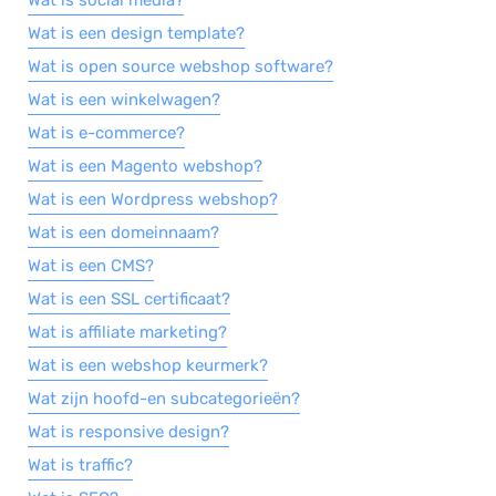
Wat is social media?
Wat is een design template?
Salarisadministratie
Wat is open source webshop software?
Website
Wat is een winkelwagen?
Marketing automation
Wat is e-commerce?
Support
Wat is een Magento webshop?
VoIP
Wat is een Wordpress webshop?
Chat
Wat is een domeinnaam?
Helpdesk
Wat is een CMS?
Wat is een SSL certificaat?
Wat is affiliate marketing?
Wat is een webshop keurmerk?
Wat zijn hoofd-en subcategorieën?
Wat is responsive design?
Wat is traffic?