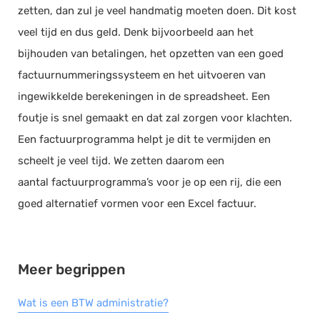
zetten, dan zul je veel handmatig moeten doen. Dit kost
Salarisadministratie
veel tijd en dus geld. Denk bijvoorbeeld aan het
Website
bijhouden van betalingen, het opzetten van een goed
Marketing automation
factuurnummeringssysteem en het uitvoeren van
Support
ingewikkelde berekeningen in de spreadsheet. Een
VoIP
foutje is snel gemaakt en dat zal zorgen voor klachten.
Chat
Een factuurprogramma helpt je dit te vermijden en
Helpdesk
scheelt je veel tijd. We zetten daarom een
aantal factuurprogramma’s voor je op een rij, die een
goed alternatief vormen voor een Excel factuur.
Meer begrippen
Wat is een BTW administratie?