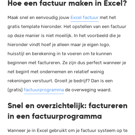
Hoe een factuur maken in Excel?
Documentmanagement
Maak snel en eenvoudig jouw
Excel factuur
met het
Projectmanagement
gratis template hieronder. Het opstellen van een factuur
Workflowmanagement
op deze manier is niet moeilijk. In het voorbeeld die je
Planning
hieronder vindt hoef je alleen maar je eigen logo,
Werkbonnen
huisstijl en berekening in te voeren om te kunnen
Rittenregistratie
beginnen met factureren. Ze zijn dus perfect wanneer je
Webshop
net begint met ondernemen en relatief weinig
Kassa
rekeningen verstuurt. Groeit je bedrijf? Dan is een
Voorraadbeheer
(gratis)
factuurprogramma
de overweging waard.
ERP
Snel en overzichtelijk: factureren
Rapportage
in een factuurprogramma
PSP
Verlof en verzuim
Wanneer je in Excel gebruikt om je factuur systeem op te
HRM