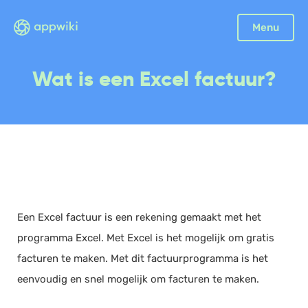
Sluiten
Menu
Boekhouding
Wat is een Excel factuur?
Facturatie
Aangifte
Bonnetjes
Debiteurenbeheer
Incasso
Declaraties
Een Excel factuur is een rekening gemaakt met het
Scan en herken
programma Excel. Met Excel is het mogelijk om gratis
CRM
facturen te maken. Met dit factuurprogramma is het
Sales
eenvoudig en snel mogelijk om facturen te maken.
Urenregistratie
Offerte