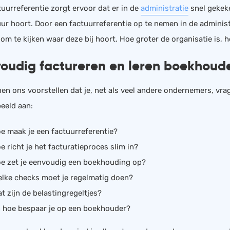
tuurreferentie zorgt ervoor dat er in de
administratie
snel gekeke
HRM
Helpdesk
uur hoort. Door een factuurreferentie op te nemen in de administ
Salarisadministratie
m te kijken waar deze bij hoort. Hoe groter de organisatie is, h
Website
oudig factureren en leren boekhoud
nen ons voorstellen dat je, net als veel andere ondernemers, vra
beeld aan:
e maak je een factuurreferentie?
e richt je het facturatieproces slim in?
e zet je eenvoudig een boekhouding op?
lke checks moet je regelmatig doen?
t zijn de belastingregeltjes?
 hoe bespaar je op een boekhouder?