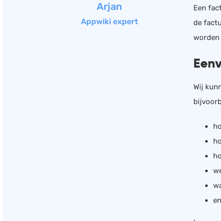
Arjan
Een fac
Appwiki expert
de fact
worden o
Eenv
Wij kun
bijvoor
ho
ho
ho
we
wa
en