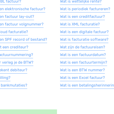
UBL factuur?
Wat is wettelijke rente?
een elektronische factuur?
Wat is periodiek factureren?
een factuur lay-out?
Wat is een creditfactuur?
een factuur volgnummer?
Wat is XML facturatie?
loud facturatie?
Wat is een digitale factuur?
een SPF record of bestand?
Wat is facturatie software?
t een crediteur?
Wat zijn de factuureisen?
factuurnummering?
Wat is een factuurdatum?
 verleg je de BTW?
Wat is een factuurtermijn?
ekent debiteur?
Wat is een BTW nummer?
illing?
Wat is een Excel factuur?
n bankmutaties?
Wat is een betalingsherinneri