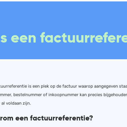
Boekhouding
Scan en herken
W
s een factuurrefer
Facturatie
CRM
P
Aangifte
Sales
W
Bonnetjes
Urenregistratie
R
Debiteurenbeheer
Offerte
W
Incasso
Documentmanagement
K
Declaraties
Projectmanagement
V
tuurreferentie is een plek op de factuur waarop aangegeven staa
mmer, bestelnummer of inkoopnummer kan precies bijgehouden
ERP
Marketing automation
 al voldaan zijn.
Rapportage
Support
om een factuurreferentie?
PSP
VoIP
Verlof en verzuim
Chat