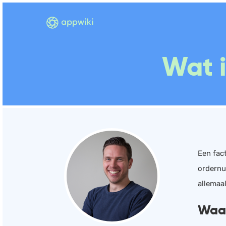
Wat i
Een fac
ordernu
allemaal
Waar