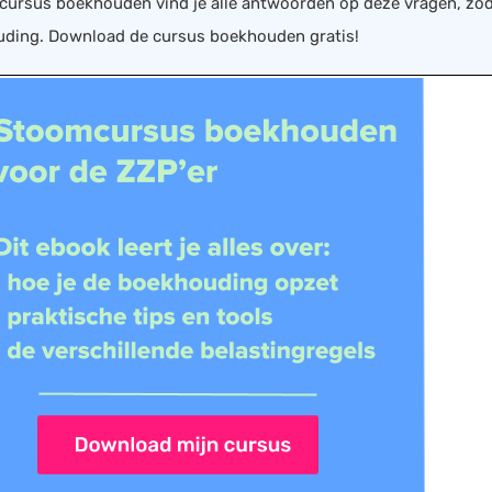
 cursus boekhouden vind je alle antwoorden op deze vragen, zoda
ding. Download de cursus boekhouden gratis!