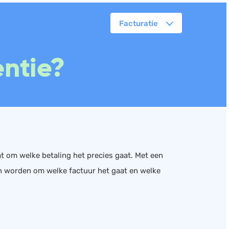
Facturatie
orkflowmanagement
entie?
lanning
erkbonnen
ittenregistratie
ebshop
assa
oorraadbeheer
t om welke betaling het precies gaat. Met een
 worden om welke factuur het gaat en welke