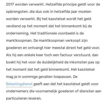
2017 worden verwerkt. Hetzelfde principe geldt voor de
Documentmanagement
opbrengsten, die dus ook in hetzelfde jaar moeten
Projectmanagement
worden verwerkt. Bij het kasstelsel wordt het geld
Workflowmanagement
verdiend op het moment dat het binnenkomt bij de
Planning
onderneming. Het traditionele voorbeeld is de
Werkbonnen
marktkoopman. De marktkoopman verkoopt zijn
Rittenregistratie
goederen en ontvangt hier meestal direct het geld voor.
Webshop
Als hij een enkele keer toch een factuur verstuurd, dan
Kassa
boekt hij het voor de duidelijkheid de inkomsten pas op
Voorraadbeheer
het moment dat het geld binnenkomt. Het kasstelsel
mag je in sommige gevallen toepassen. De
ERP
Belastingdienst
geeft aan dat het kasstelsel geldt voor
Rapportage
ondernemers die voornamelijk goederen of diensten aan
PSP
particulieren leveren.
Verlof en verzuim
HRM