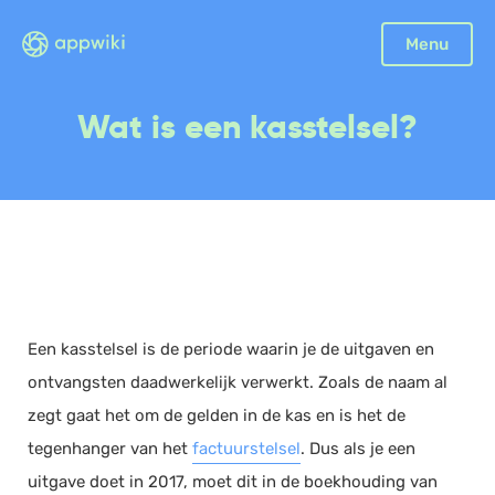
Sluiten
Menu
Boekhouding
Wat is een kasstelsel?
Facturatie
Aangifte
Bonnetjes
Debiteurenbeheer
Incasso
Declaraties
Een kasstelsel is de periode waarin je de uitgaven en
Scan en herken
ontvangsten daadwerkelijk verwerkt. Zoals de naam al
CRM
zegt gaat het om de gelden in de kas en is het de
Sales
tegenhanger van het
factuurstelsel
. Dus als je een
Urenregistratie
uitgave doet in 2017, moet dit in de boekhouding van
Offerte