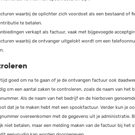
HRM
Helpdesk
cturen waarbij de oplichter zich voordoet als een bestaand of fi
Salarisadministratie
ntributie te betalen.
Website
nbiedingen verkapt als factuur, vaak met bijgevoegde acceptgir
cturen waarbij de ontvanger uitgelokt wordt om een telefoonn
jn.
roleren
ltijd goed om na te gaan of je de ontvangen factuur ook daadwerke
dig om een aantal zaken te controleren, zoals de naam van het be
nnummer. Als de naam van het bedrijf en de hierboven genoemde
oot dat je te maken hebt met een spookfactuur. Verder kun je oo
gnummer overeenkomen met de gegevens uit je administratie. Bi
ijk niet betalen, maar een melding maken van de factuur bij het 
dit eenvoudig kan worden doorgegeven.