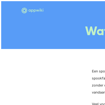
Wat
Een spo
spookfa
zonder 
vandaar
Veel vo