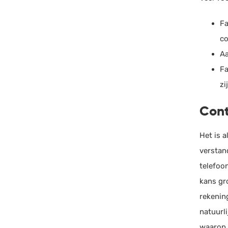
Fa
co
Aa
Fa
zi
Cont
Het is a
verstan
telefoo
kans gr
rekenin
natuurl
waarop 