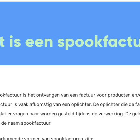
Boekhouding
Scan en herken
W
 is een spookfact
Facturatie
CRM
P
Aangifte
Sales
W
Bonnetjes
Urenregistratie
R
Debiteurenbeheer
Offerte
W
Incasso
Documentmanagement
K
Declaraties
Projectmanagement
V
okfactuur is het ontvangen van een factuur voor producten en/of
ctuur is vaak afkomstig van een oplichter. De oplichter die de f
ERP
Marketing automation
dat er vragen naar worden gesteld tijdens de verwerking. De gel
Rapportage
Support
 de naam spookfactuur.
PSP
VoIP
orkomende vormen van spookfacturen zijn:
Verlof en verzuim
Chat