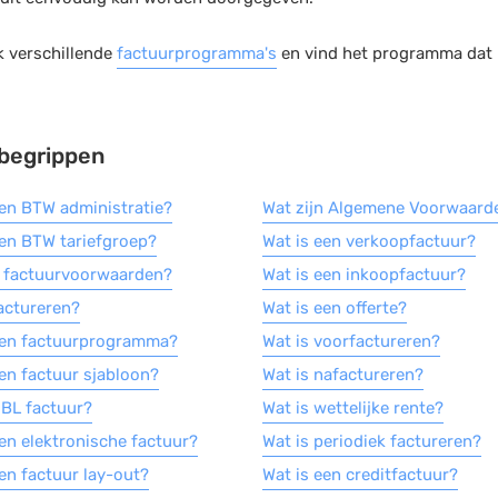
k verschillende
factuurprogramma's
en vind het programma dat b
begrippen
een BTW administratie?
Wat zijn Algemene Voorwaard
een BTW tariefgroep?
Wat is een verkoopfactuur?
n factuurvoorwaarden?
Wat is een inkoopfactuur?
factureren?
Wat is een offerte?
een factuurprogramma?
Wat is voorfactureren?
een factuur sjabloon?
Wat is nafactureren?
UBL factuur?
Wat is wettelijke rente?
een elektronische factuur?
Wat is periodiek factureren?
een factuur lay-out?
Wat is een creditfactuur?