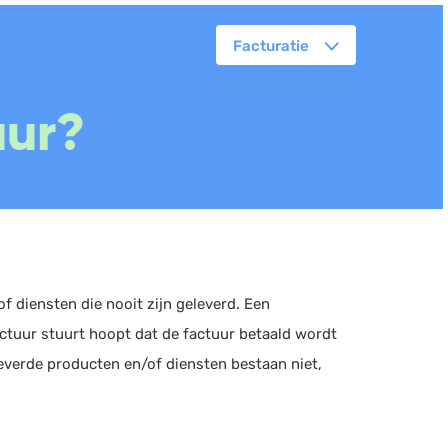
Facturatie
orkflowmanagement
uur?
lanning
erkbonnen
ittenregistratie
ebshop
assa
oorraadbeheer
 diensten die nooit zijn geleverd. Een
actuur stuurt hoopt dat de factuur betaald wordt
everde producten en/of diensten bestaan niet,