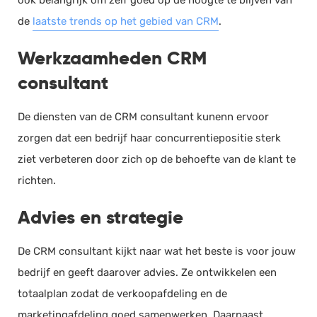
ook belangrijk om zelf goed op de hoogte te blijven van
de
laatste trends op het gebied van CRM
.
Salarisadministratie
Website
Werkzaamheden CRM
Marketing automation
consultant
Support
VoIP
De diensten van de CRM consultant kunenn ervoor
Chat
zorgen dat een bedrijf haar concurrentiepositie sterk
Helpdesk
ziet verbeteren door zich op de behoefte van de klant te
richten.
Advies en strategie
De CRM consultant kijkt naar wat het beste is voor jouw
bedrijf en geeft daarover advies. Ze ontwikkelen een
totaalplan zodat de verkoopafdeling en de
marketingafdeling goed samenwerken. Daarnaast