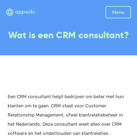
Sluiten
Menu
Boekhouding
Wat is een CRM consultant?
Facturatie
Aangifte
Bonnetjes
Debiteurenbeheer
Incasso
Declaraties
Een CRM consultant helpt bedrijven om beter met hun
Scan en herken
klanten om te gaan. CRM staat voor Customer
CRM
Relationship Management, ofwel klantrelatiebeheer in
Sales
het Nederlands. Deze consultant weet alles over CRM
Urenregistratie
software en het onderhouden van klantrelaties.
Offerte