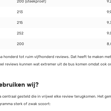
200 (steekproef)
9,
213
9,
215
9,
252
9,
200
8,
a honderd tot ruim vijfhonderd reviews. Dat heeft te maken met
eel reviews kunnen wat extremer uit de bus komen omdat ook on
ebruiken wij?
ria centraal gesteld die in vrijwel elke review terugkomen. Het ge
ogramma sterk of zwak scoort: