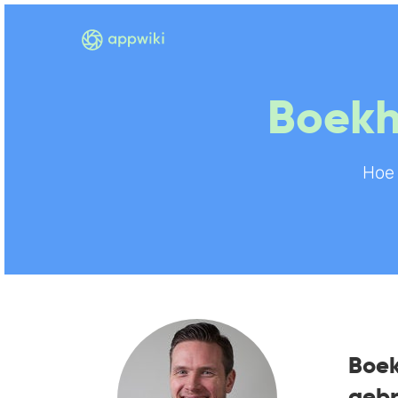
Boekh
Hoe
Boek
gebr