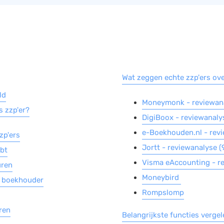
Wat zeggen echte zzp'ers o
ld
Moneymonk - reviewanal
s zzp'er?
DigiBoox - reviewanalys
e-Boekhouden.nl - revi
zp'ers
Jortt - reviewanalyse (9
ebt
Visma eAccounting - re
uren
Moneybird
n boekhouder
Rompslomp
ren
Belangrijkste functies verge