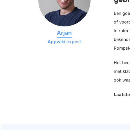
Een go
of voor
in ruim
Arjan
bekende
Appwiki expert
Rompslo
Het bee
met kla
ook waar
Laatste