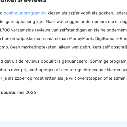
HRM
Helpdesk
ed
boekhoudprogramma
kiezen als zzp’er voelt als gokken. Iede
Salarisadministratie
deligste oplossing zijn. Maar wat zeggen ondernemers die er dag
Website
 1.700 verzamelde reviews van zelfstandigen en kleine ondernem
 boekhoudpakketten naast elkaar: MoneyMonk, DigiBoox, e-Boe
mp. Geen marketingteksten, alleen wat gebruikers zelf opschrij
ld dat uit de reviews opduikt is genuanceerd. Sommige programm
chten over prijsverhogingen of een terugschroevende klantense
 je als zzp’er op moet letten als je wilt overstappen of je adminis
 update:
mei 2026