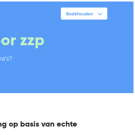
Boekhouden
orkflowmanagement
or zzp
lanning
erkbonnen
a's?
ittenregistratie
ebshop
assa
oorraadbeheer
g op basis van echte