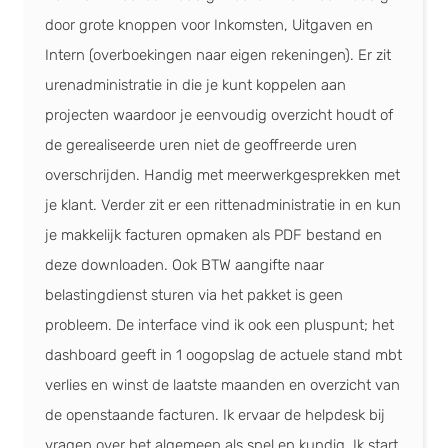
SNS Bank
door grote knoppen voor Inkomsten, Uitgaven en
Intern (overboekingen naar eigen rekeningen). Er zit
Van Lanschot
urenadministratie in die je kunt koppelen aan
projecten waardoor je eenvoudig overzicht houdt of
de gerealiseerde uren niet de geoffreerde uren
Bunq
overschrijden. Handig met meerwerkgesprekken met
je klant. Verder zit er een rittenadministratie in en kun
Knab
je makkelijk facturen opmaken als PDF bestand en
Boekhouden, Facturatie,
deze downloaden. Ook BTW aangifte naar
Urenregistratie
(+3)
belastingdienst sturen via het pakket is geen
probleem. De interface vind ik ook een pluspunt; het
Triodos Bank
dashboard geeft in 1 oogopslag de actuele stand mbt
verlies en winst de laatste maanden en overzicht van
ASN Bank
de openstaande facturen. Ik ervaar de helpdesk bij
vragen over het algemeen als snel en kundig. Ik start