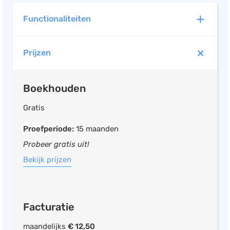
Functionaliteiten
Prijzen
Boekhouden
UBL ready
Boekhouden
Mobiele app beschikbaar
BTW overzicht
Gratis
Elektronische BTW aangifte
Proefperiode:
15 maanden
BTW verlegd factureren
Probeer gratis uit!
Elektronische IB/Vpb aangifte
Bekijk prijzen
Facturen opstellen
Offerte opstellen
Betalingsherinnering opstellen
Facturatie
Debiteurenbeheer
maandelijks
€ 12,50