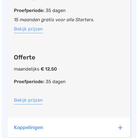
Inkoopfacturen inboeken
Scan & herken
Proefperiode:
35 dagen
Vreemde valuta
15 maanden gratis voor alle Starters.
Urenregistratie
Bekijk prijzen
CRM systeem
Kassasysteem
Projectmanagement
Offerte
Voorraadbeheer
maandelijks
€ 12,50
Fiscaal
Proefperiode:
35 dagen
Facturatie
Bekijk prijzen
UBL ready
Mobiele app beschikbaar
Koppelingen
Offerte opstellen
Inkoopfacturen inboeken