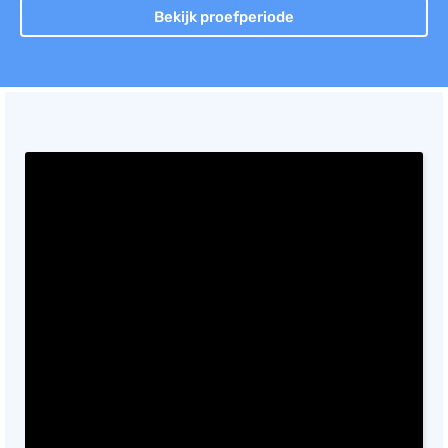
Bekijk proefperiode
Documentmanagement
Projectmanagement
Workflowmanagement
Planning
Werkbonnen
Rittenregistratie
Webshop
Kassa
Voorraadbeheer
ERP
Rapportage
PSP
Verlof en verzuim
HRM