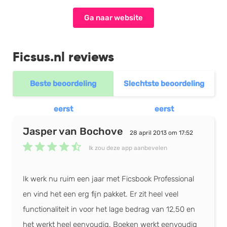
Facturatie
Ga naar website
Offerte
Payt B.V.
Ficsus.nl reviews
Debiteurenbeheer
Mobiele app beschikbaar
Vreemde valuta
Beste beoordeling
Slechtste beoordeling
iZettle
Offerte omzetten in factuur
Kassa
Online offertes accepteren
eerst
eerst
E-mail notificaties
Jasper van Bochove
ING
Prijsopties
28 april 2013 om 17:52
E-mail templates
Ik zou deze app aanbevelen
Bijlage meesturen
Regiobank
Ik werk nu ruim een jaar met Ficsbook Professional
en vind het een erg fijn pakket. Er zit heel veel
ABN AMRO
functionaliteit in voor het lage bedrag van 12,50 en
het werkt heel eenvoudig. Boeken werkt eenvoudig