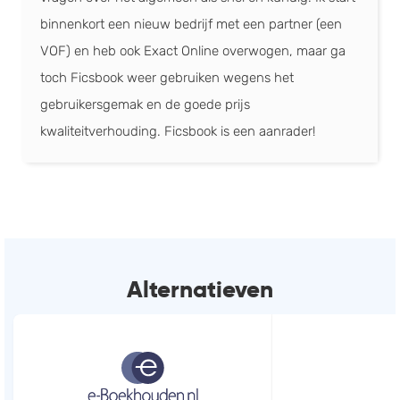
BNP Paribas Fortis
binnenkort een nieuw bedrijf met een partner (een
VOF) en heb ook Exact Online overwogen, maar ga
toch Ficsbook weer gebruiken wegens het
Deutsche Bank
gebruikersgemak en de goede prijs
kwaliteitverhouding. Ficsbook is een aanrader!
Rabobank
Employes
Salarisadministratie, Boekhouden, HRM
(+2)
Alternatieven
Woocommerce
Webwinkel, Website maken
Pay.