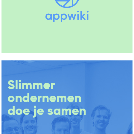
Slimmer
ondernemen
doe je samen