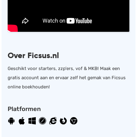
Salarisadministratie
Website
Marketing automation
Support
VoIP
Over Ficsus.nl
Chat
Helpdesk
Geschikt voor starters, zzp'ers, vof & MKB! Maak een
gratis account aan en ervaar zelf het gemak van Ficsus
online boekhouden!
Platformen