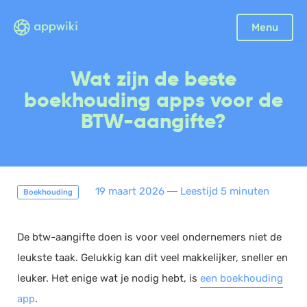
Menu
Boekhouding
Wat zijn de beste
Facturatie
boekhouding apps voor de
Aangifte
BTW-aangifte?
Bonnetjes
Debiteurenbeheer
Incasso
19 maart 2026
―
Leestijd 5 minuten
Boekhouding
Declaraties
Scan en herken
De btw-aangifte doen is voor veel ondernemers niet de
CRM
leukste taak. Gelukkig kan dit veel makkelijker, sneller en
Sales
leuker. Het enige wat je nodig hebt, is
een boekhouding
Urenregistratie
app
.
Offerte