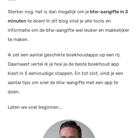
Documentmanagement
Sterker nog, het is dan mogelijk om je
btw-aangifte in 3
Projectmanagement
minuten
te doen! In dit blog vind je alle tools en
Workflowmanagement
informatie om de btw-aangifte wel leuker en makkelijker
Planning
te maken.
Werkbonnen
Ik zet een aantal geschikte boekhoudapps op een rij.
Rittenregistratie
Daarnaast vertel ik je hoe je de beste boekhoud app
Webshop
kiest in 5 eenvoudige stappen. En tot slot, vind je een
Kassa
aantal tips om snel de btw-aangifte met een app te
Voorraadbeheer
doen.
ERP
Laten we snel beginnen...
Rapportage
PSP
Verlof en verzuim
HRM