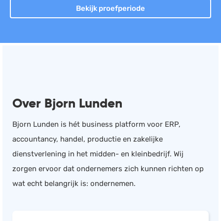
Bekijk proefperiode
Documentmanagement
Projectmanagement
Workflowmanagement
Planning
Werkbonnen
Rittenregistratie
Over Bjorn Lunden
Webshop
Bjorn Lunden is hét business platform voor ERP,
Kassa
accountancy, handel, productie en zakelijke
Voorraadbeheer
dienstverlening in het midden- en kleinbedrijf. Wij
ERP
zorgen ervoor dat ondernemers zich kunnen richten op
Rapportage
wat echt belangrijk is: ondernemen.
PSP
Verlof en verzuim
HRM