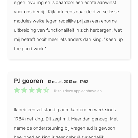
eigen invulling en is daardoor een echte aanwinst
Webwinkel
voor ons bedrijf. Kijk ook eens naar de diverse losse
modules welke tegen redelijke prijzen een enorme
Template design
uitbreiding van functionaliteit in zich herbergen. Wat
Geheel eigen design
mij betreft nooit meer iets anders dan King. "Keep up
Responsive design
the good work!"
Product import uit bestand
Product afbeeldingen
Product tags toevoegen
Reviews over producten
P.l gooren
13 maart 2013 om 17:52
Blog functie
Ik zou deze app aanbevelen
Reviews over webshop
Facebook koppeling
Ik heb een zelfstandig adm.kantoor en werk sinds
Affiliate marketing
1984 met king. Dit zegt m.i. Meer dan genoeg. Met
E-mailmarketing
name de ondersteuning bij vragen e.d is gewoon
Relatiebestand import
heel goed en king is zeer gebruiksvriendelijk.