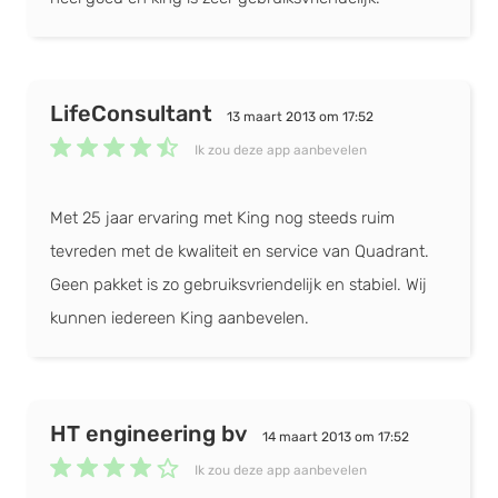
PayPal integratie
iDEAL integratie
Afrekenen zonder account
LifeConsultant
One-page checkout
13 maart 2013 om 17:52
Ik zou deze app aanbevelen
Met 25 jaar ervaring met King nog steeds ruim
tevreden met de kwaliteit en service van Quadrant.
Geen pakket is zo gebruiksvriendelijk en stabiel. Wij
kunnen iedereen King aanbevelen.
HT engineering bv
14 maart 2013 om 17:52
Ik zou deze app aanbevelen