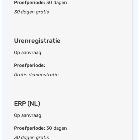
Scan & herken
Proefperiode:
30 dagen
Vreemde valuta
30 dagen gratis
Bankkoppeling
Bankafschriften importeren
Urenregistratie
Urenregistratie
CRM systeem
Op aanvraag
Kassasysteem
Proefperiode:
Projectmanagement
Gratis demonstratie
Voorraadbeheer
Fiscaal
ERP (NL)
Facturatie
Op aanvraag
UBL ready
Proefperiode:
30 dagen
Inkoopfacturen inboeken
30 dagen gratis