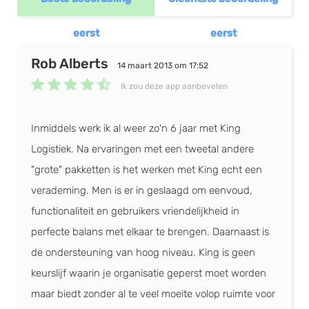
Urenregistratie, CRM (NL), Facturatie
Hybride
(+11)
eerst
eerst
Rob Alberts
CRM (NL)
Bizcuit
14 maart 2013 om 17:52
Boekhouden, Bonnetjes, Scan en herken
Ik zou deze app aanbevelen
Mobiele app beschikbaar
(+1)
Facturen opstellen
Inmiddels werk ik al weer zo'n 6 jaar met King
Contactmomenten vastleggen
Speedbooks
Logistiek. Na ervaringen met een tweetal andere
Accountmanager koppelen
Rapportage, Boekhouden
"grote" pakketten is het werken met King echt een
Relaties categoriseren
verademing. Men is er in geslaagd om eenvoud,
Offertes maken
functionaliteit en gebruikers vriendelijkheid in
Agenda in software
perfecte balans met elkaar te brengen. Daarnaast is
Takenlijsten maken
de ondersteuning van hoog niveau. King is geen
Afspraken & taken bijhouden
keurslijf waarin je organisatie geperst moet worden
Afspraak herinneringen
maar biedt zonder al te veel moeite volop ruimte voor