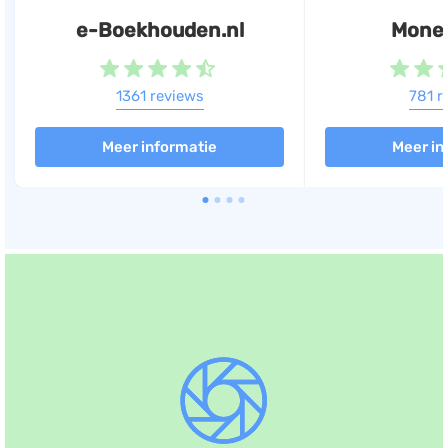
e-Boekhouden.nl
Mone
1361 reviews
781 r
Meer informatie
Meer in