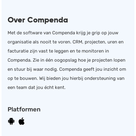
Documentmanagement
Over Compenda
Projectmanagement
Workflowmanagement
Met de software van Compenda krijg je grip op jouw
Planning
organisatie als nooit te voren. CRM, projecten, uren en
Werkbonnen
facturatie zijn vast te leggen en te monitoren in
Rittenregistratie
Compenda. Zie in één oogopslag hoe je projecten lopen
Webshop
en stuur bij waar nodig. Compenda geeft jou inzicht om
Kassa
op te bouwen. Wij bieden jou hierbij ondersteuning van
Voorraadbeheer
een team dat jou écht kent.
ERP
Rapportage
Platformen
PSP
Verlof en verzuim
HRM