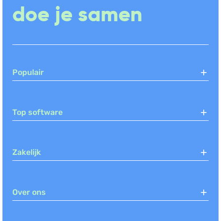
doe je samen
Logistiek
Business Intelligence
Helpdesk
Declaraties
HRM
Populair
Inkoop
Intranet & portalen
Top software
Documentbeheer
Cursus- & eventmanagement
Agenda
Zakelijk
CRM
Ordermanagement
On premise
Over ons
Hybride