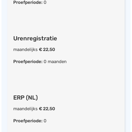
Afspraak herinneringen
Proefperiode:
0
Urenregistratie
Planning
Projectmanagement
Workflowmanagement
Urenregistratie
Sales
maandelijks
€ 22,50
Documentbeheer
Proefperiode:
0 maanden
Projectmanagement
Mobiele app beschikbaar
ERP (NL)
Facturen opstellen
Offerte opstellen
maandelijks
€ 22,50
Uren bijhouden
Proefperiode:
0
Boekhouding