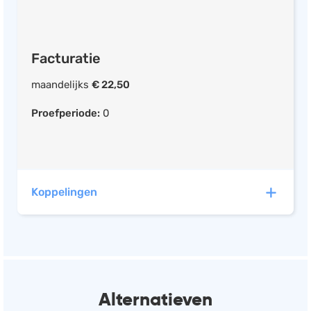
Rittenregistratie
CRM systeem
Projecten indelen in fases
Facturatie
Taken per project of fase
Wijs medewerkers taken toe
maandelijks
€ 22,50
Deadlines Instelbaar per fase
Proefperiode:
0
Medewerker(s) koppel(len) aan project
Documentatie / bijlage opslaan
Instelbare budgetten per fase
Nacalculatie
Koppelingen
To-do-lijst
E-mail notificaties
Compenda heeft automatische koppelingen met de
Forecasting
volgende software:
Workflows instellen
Resources per fase
Alternatieven