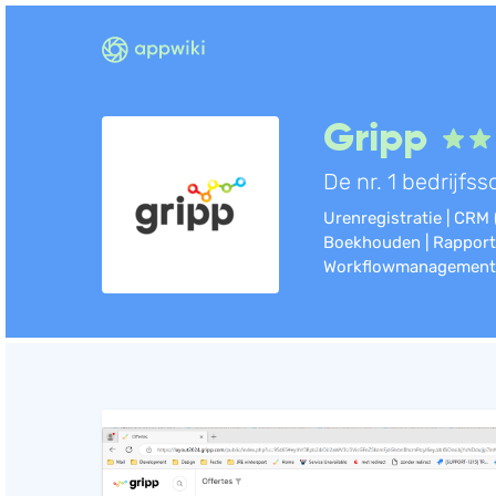
Gripp
De nr. 1 bedrijfs
Urenregistratie | CRM (
Boekhouden | Rapporta
Workflowmanagement 