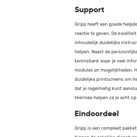
Helpdesk
Support
Declaraties
Mai
HRM
Gripp heeft een goede helpde
Email
Inkoop
reactie te geven. De kwalitei
Media
Fiscaal
inhoudelijk duidelijke instruc
Documentbeheer
helpen. Naast de persoonlijk
Gmai
Agenda
kennisbank waar je veel info
Verlof & verzuim
modules en mogelijkheden. H
Goog
CRM
duidelijke printscreens om h
Personeelsdossier
dat je regelmatig kunt aanslu
Micr
Ordermanagement
Hiermee helpen ze je echt op 
Volledig in de cloud
Eindoordeel
Tim
Urenr
Sales
Gripp is een compleet pakke