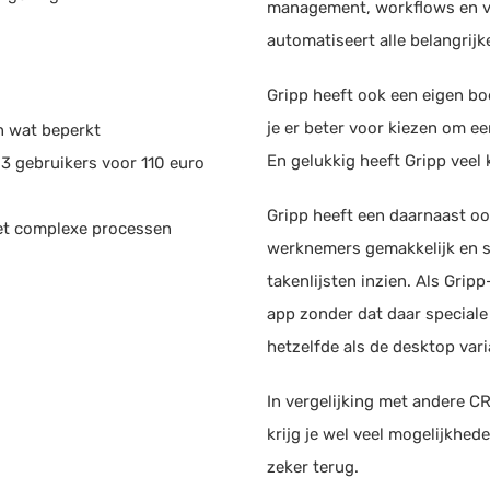
Debit
management, workflows en ver
Bijlage meesturen
automatiseert alle belangrijk
MUI
Gripp heeft ook een eigen b
Boek
je er beter voor kiezen om e
n wat beperkt
En gelukkig heeft Gripp vee
 3 gebruikers voor 110 euro
ERP (NL)
Ree
Boekh
Facturen opstellen
Gripp heeft een daarnaast oo
met complexe processen
Offerte opstellen
werknemers gemakkelijk en sn
Moll
Boekhouding
takenlijsten inzien. Als Gri
Payme
Facturatie
app zonder dat daar speciale
Urenregistratie
hetzelfde als de desktop vari
Jira
Rittenregistratie
Proje
In vergelijking met andere CR
CRM systeem
Proj
krijg je wel veel mogelijkhed
Projectmanagement
zeker terug.
Business Intelligenc
Micr