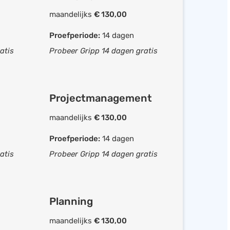
Offerte opstellen
maandelijks
€ 130,00
da
Contactmomenten
Proefperiode:
14 dagen
er
vastleggen
atis
Probeer Gripp 14 dagen gratis
gelijk
Accountmanager koppelen
ren
Relaties categoriseren
Agenda in software
Projectmanagement
nmaken
Takenlijsten maken
maandelijks
€ 130,00
ect
Afspraken & taken
t
bijhouden
Proefperiode:
14 dagen
iteit
Afspraak herinneringen
atis
Probeer Gripp 14 dagen gratis
uiker
Urenregistratie
Planning
Projectmanagement
Planning
Workflowmanagement
maandelijks
€ 130,00
Sales