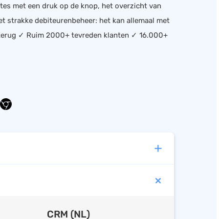
rtes met een druk op de knop, het overzicht van
het strakke debiteurenbeheer: het kan allemaal met
d terug ✓ Ruim 2000+ tevreden klanten ✓ 16.000+
CRM (NL)
baar
Mobiele app beschikbaar
CRM (NL)
Facturen opstellen