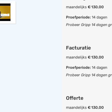
Offerte opstellen
maandelijks
€ 130,00
Invoer uren uit agen
Proefperiode:
14 dagen
Invoer uren met tim
Probeer Gripp 14 dagen gr
Rittenregistratie mo
Reiskosten registre
Projecten aanmaken
Facturatie
Taak / activiteit aa
maandelijks
€ 130,00
Rapportage per proj
Rapportage per klan
Proefperiode:
14 dagen
Rapportage per activ
Probeer Gripp 14 dagen gr
Rapportage per gebr
Boekhouding
CRM systeem
Offerte
Projectmanagement
maandelijks
€ 130,00