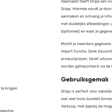
Daarnaast heeft Gripp een ov
Gripp. Hiermee wordt je door
AFA
aanmaken en ontvang je infor
Boekh
met duidelijke afbeeldingen,
(optioneel) en waar je gegev
Yuki
Mocht je meerdere gegevens t
Boek
import functie. Denk bijvoor
productprijzen, tarief uitzo
Bjo
Offerte
worden geïmporteerd via de 
Boekh
Mobiele app beschik
Gebruiksgemak
Offerte omzetten in 
Snel
Online offertes acce
te krijgen
Boekh
Gripp is perfect voor zakelij
E-mail notificaties
wat veel tools bundelt binnen
Prijsopties
Payt
Verkoop, met daarbij de moge
E-mail templates
omgeving