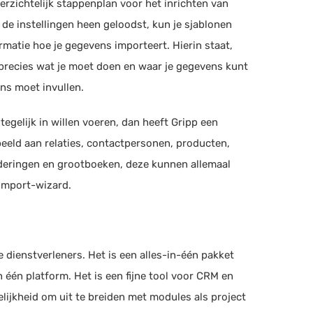
erzichtelijk stappenplan voor het inrichten van
Gantt grafieken
 de instellingen heen geloodst, kun je sjablonen
Burndown chart
S Software
matie hoe je gegevens importeert. Hierin staat,
Forecasting
ouden, Salarisadministratie, HRM
(+8)
 precies wat je moet doen en waar je gegevens kunt
Workflows instellen
ens moet invullen.
Resources per fase
egelijk in willen voeren, dan heeft Gripp een
Projecttemplates
houden
beeld aan relaties, contactpersonen, producten,
nderingen en grootboeken, deze kunnen allemaal
rn Lunden
Planning
import-wizard.
ouden, Facturatie, Urenregistratie
(+5)
baar
Mobiele app beschikbaar
factuur
Facturatie
Start
pteren
Urenregistratie
ouden, Facturatie, Kassa
(+8)
ke dienstverleners. Het is een alles-in-één pakket
Rittenregistratie
 één platform. Het is een fijne tool voor CRM en
CRM systeem
 B.V.
lijkheid om uit te breiden met modules als project
Samenwerken met klant