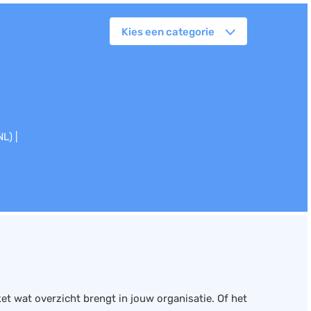
Kies een categorie
orkflowmanagement
lanning
erkbonnen
ittenregistratie
L) |
ebshop
assa
oorraadbeheer
ket wat overzicht brengt in jouw organisatie. Of het