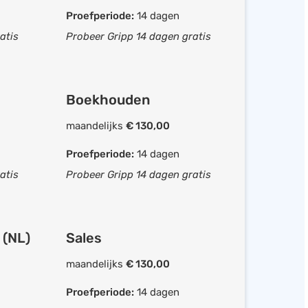
Proefperiode:
14 dagen
Klantenbestand beheren
atis
Probeer Gripp 14 dagen gratis
Documentbeheer
Forecasting
Leadscoring
Boekhouden
Sales pipeline
maandelijks
€ 130,00
Projectmanagement
Proefperiode:
14 dagen
atis
Probeer Gripp 14 dagen gratis
Mobiele app beschikbaar
baar
Facturen opstellen
Offerte opstellen
 (NL)
Sales
oeken
Uren bijhouden
Chat
maandelijks
€ 130,00
orteren
Boekhouding
Proefperiode:
14 dagen
Rittenregistratie