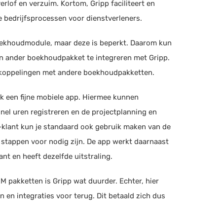
eurenbeheer
lof en verzuim. Kortom, Gripp faciliteert en
Samenwerken met
e bedrijfsprocessen voor dienstverleners.
freelancers
S Software
Verlofregistratie
oekhoudmodule, maar deze is beperkt. Daarom kun
houden
en ander boekhoudpakket te integreren met Gripp.
l koppelingen met andere boekhoudpakketten.
Boekhouden
leezee
ouden, Facturatie, Urenregistratie
(+4)
UBL ready
k een fijne mobiele app. Hiermee kunnen
Mobiele app beschikbaar
el uren registreren en de projectplanning en
ie
BTW overzicht
pp-klant kun je standaard ook gebruik maken van de
nt Service Providers, Online Payments (UK)
Elektronische BTW aangifte
 stappen voor nodig zijn. De app werkt daarnaast
BTW verlegd factureren
ant en heeft dezelfde uitstraling.
Facturen opstellen
ct Management (US), Project Management (UK),
M pakketten is Gripp wat duurder. Echter, hier
Offerte opstellen
ectmanagement
en en integraties voor terug. Dit betaald zich dus
Betalingsherinnering
e
opstellen
osoft Excel