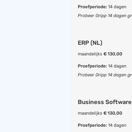
Proefperiode:
14 dagen
Probeer Gripp 14 dagen gr
ERP (NL)
maandelijks
€ 130,00
Facturatie
Proefperiode:
14 dagen
Probeer Gripp 14 dagen gr
UBL ready
Mobiele app beschik
Offerte opstellen
Business Software
Inkoopfacturen inb
Bankkoppeling
maandelijks
€ 130,00
Bankafschriften imp
Proefperiode:
14 dagen
Eigen logo