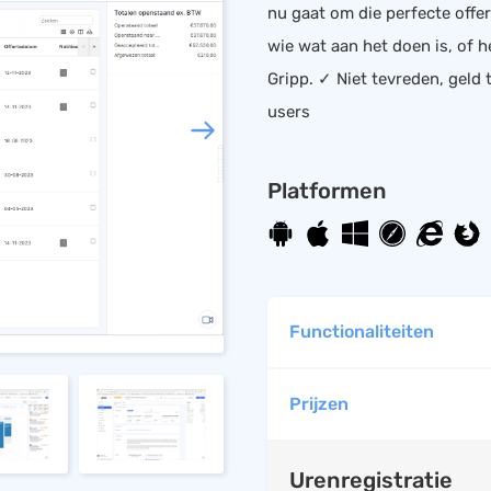
nu gaat om die perfecte offe
HRM
Helpdesk
wie wat aan het doen is, of 
Salarisadministratie
Gripp. ✓ Niet tevreden, gel
Website
users
Platformen
Functionaliteiten
Prijzen
Urenregistratie
Mobiele app beschik
Urenregistratie
Facturen opstellen