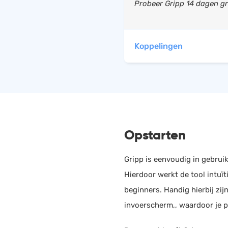
Probeer Gripp 14 dagen gr
Factuur als PDF ver
Bijlagen bij factuur
Periodieke facturati
Koppelingen
Workflowmanagem
Offerte omzetten in 
maandelijks
€ 130,00
iDEAL integratie
Gripp heeft automatische
PayPal integratie
Proefperiode:
14 dagen
BTW aangifte overzi
14 dagen gratis proberen,
Betalingsherinnerin
creditcard nodig
Exa
Opstarten
Boekhouding
Boekh
Urenregistratie
Gripp is eenvoudig in gebruik
CRM systeem
e-B
Hierdoor werkt de tool intuït
Boekh
beginners. Handig hierbij zij
invoerscherm,, waardoor je p
Twin
Boekh