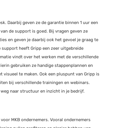
Debiteurenbeheer
Inkoopfacturen inboeken
lchimp
Scan & herken
sk. Daarbij geven ze de garantie binnen 1 uur een
 Marketing (US), Social Media Management (US), Social
Bankkoppeling
t van de support is goed. Bij vragen geven ze
 Management (UK)
(+3)
Urenregistratie
ties en geven je daarbij ook het gevoel je graag te
CRM systeem
e support heeft Gripp een zeer uitgebreide
l
Projectmanagement
rmatie vindt over het werken met de verschillende
ierin gebruiken ze handige stappenplannen en
le Drive
et visueel te maken. Ook een pluspunt van Gripp is
iten bij verschillende trainingen en webinars.
osoft Power BI
weg naar structuur en inzicht in je bedrijf.
eMate
egistratie, Werkbonnen, Rittenregistratie
Workflowmanagement
t voor MKB ondernemers. Vooral ondernemers