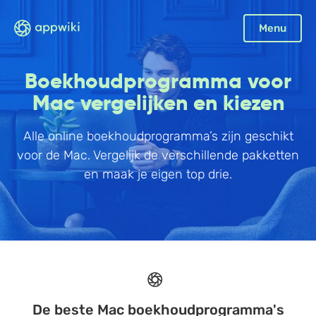
Sluiten
Menu
Boekhouding
Boekhoudprogramma voor
Facturatie
Mac vergelijken en kiezen
Aangifte
Alle online boekhoudprogramma’s zijn geschikt
Bonnetjes
voor de Mac. Vergelijk de verschillende pakketten
Debiteurenbeheer
en maak je eigen top drie.
Incasso
Declaraties
Scan en herken
CRM
Sales
Urenregistratie
De beste Mac boekhoudprogramma's
Offerte