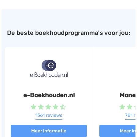
De beste boekhoudprogramma's voor jou:
e-Boekhouden.nl
Mone
1361 reviews
781 r
Meer informatie
Meer in