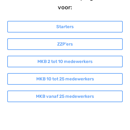
voor:
Documentmanagement
Projectmanagement
Starters
Workflowmanagement
Planning
ZZP'ers
Werkbonnen
Rittenregistratie
MKB 2 tot 10 medewerkers
Webshop
Kassa
MKB 10 tot 25 medewerkers
Voorraadbeheer
ERP
MKB vanaf 25 medewerkers
Rapportage
PSP
Verlof en verzuim
HRM