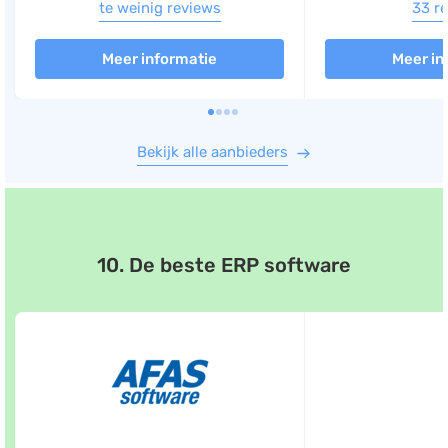
te weinig reviews
33 r
Meer informatie
Meer in
Bekijk alle aanbieders
10. De beste ERP software