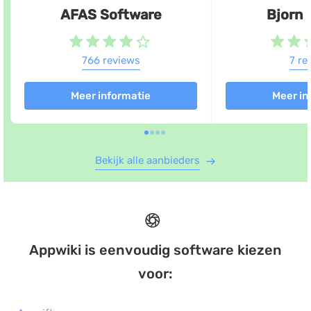
AFAS Software
Bjorn
766 reviews
7 re
Meer informatie
Meer in
Bekijk alle aanbieders
Appwiki is eenvoudig software kiezen
voor: