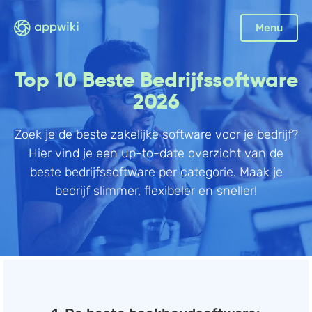
Sluiten
Menu
Boekhouding
Top 10 Beste Bedrijfssoftware
Facturatie
2026
Aangifte
Zoek je de beste zakelijke software voor je bedrijf?
Bonnetjes
Hier vind je een up-to-date overzicht van de
Debiteurenbeheer
beste bedrijfssoftware per categorie. Maak je
Incasso
bedrijf slimmer, flexibeler en sneller!
Declaraties
Scan en herken
CRM
Sales
Urenregistratie
Offerte