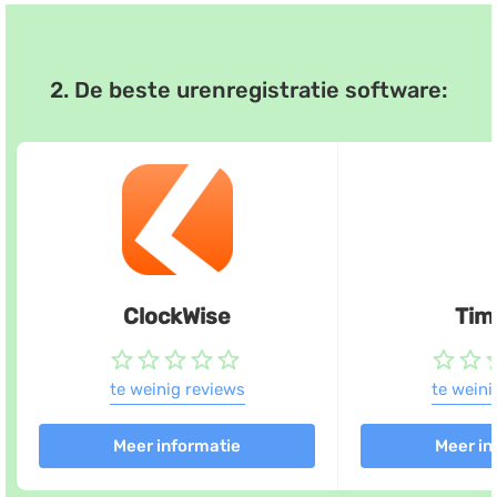
Salarisadministratie
Website
2. De beste urenregistratie software:
Marketing automation
Support
VoIP
Chat
Helpdesk
ClockWise
Tim
te weinig reviews
te weini
Meer informatie
Meer in