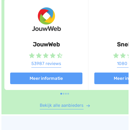
JouwWeb
Snel
53987 reviews
1080 
Meer informatie
Meer in
Bekijk alle aanbieders