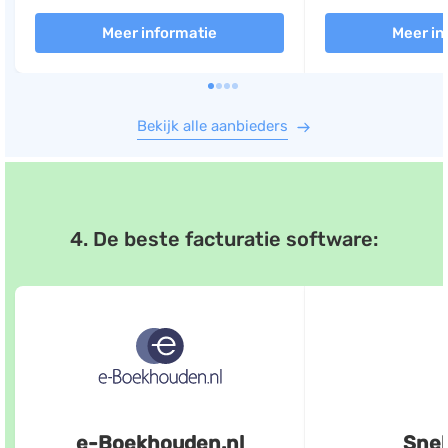
Meer informatie
Meer in
Bekijk alle aanbieders
4. De beste facturatie software:
e-Boekhouden.nl
Snel