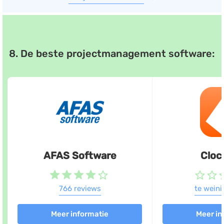
8. De beste projectmanagement software:
AFAS Software
Cloc
766 reviews
te weini
Meer informatie
Meer in