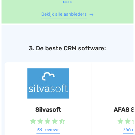
Bekijk alle aanbieders
3. De beste CRM software:
Silvasoft
AFAS S
98 reviews
766 r