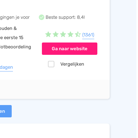
gingen je voor
Beste support: 8,4!
houden &
(1361)
De eerste 15
ilotbeoordeling
Ga naar website
Vergelijken
 dagen
ten