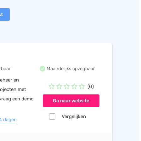
st
tbaar
Maandelijks opzegbaar
beheer en
(0)
rojecten met
 vraag een demo
Ga naar website
Vergelijken
14 dagen