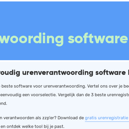
Boekhouding
Scan en herken
W
woording software 
Facturatie
CRM
P
Aangifte
Sales
W
Bonnetjes
Urenregistratie
R
Debiteurenbeheer
Offerte
W
oudig urenverantwoording software 
Incasso
Documentmanagement
K
Declaraties
Projectmanagement
V
e beste software voor urenverantwoording. Vertel ons over je bed
eenvoudig een voorselectie. Vergelijk dan de 3 beste urenregistr
ERP
Marketing automation
vend.
Rapportage
Support
n verantwoorden als zzp'er? Download de
gratis urenregistratie
PSP
VoIP
n ontdek welke tool bij je past.
Verlof en verzuim
Chat