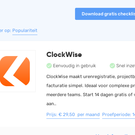
HRM
Helpdesk
Download gratis checkli
Salarisadministratie
Website
er op:
Populariteit
ClockWise
Eenvoudig in gebruik
Snel inze
ClockWise maakt urenregistratie, project
facturatie simpel. Ideaal voor complexe p
meerdere teams. Start 14 dagen gratis of
aan..
Prijs: € 29,50 per maand
Proefperiode: 