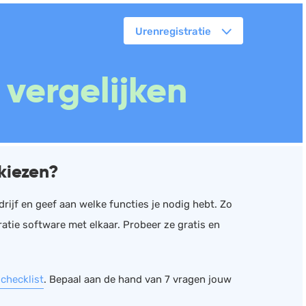
Urenregistratie
orkflowmanagement
vergelijken
lanning
erkbonnen
ittenregistratie
ebshop
kiezen?
assa
oorraadbeheer
rijf en geef aan welke functies je nodig hebt. Zo
atie software met elkaar. Probeer ze gratis en
 checklist
. Bepaal aan de hand van 7 vragen jouw