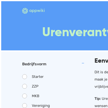
Urenverant
Eenv
Bedrijfsvorm
Dit is d
Starter
maak je 
ZZP
vrijblij
MKB
Tip:
Ure
Vereniging
wensen e