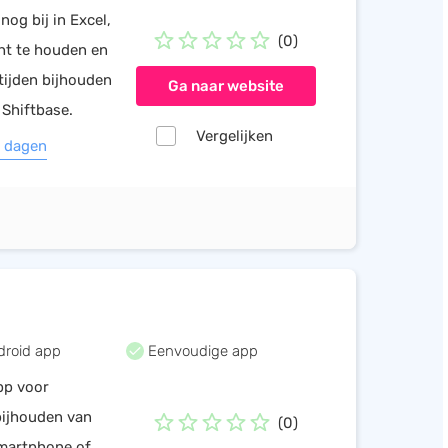
og bij in Excel,
(0)
cht te houden en
tijden bijhouden
Ga naar website
 Shiftbase.
Vergelijken
4 dagen
droid app
Eenvoudige app
pp voor
bijhouden van
(0)
smartphone of