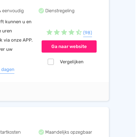
 & eenvoudig
Dienstregeling
oft kunnen u en
e uren
(98)
jk via onze APP.
Ga naar website
ver uw
Vergelijken
0 dagen
tartkosten
Maandelijks opzegbaar