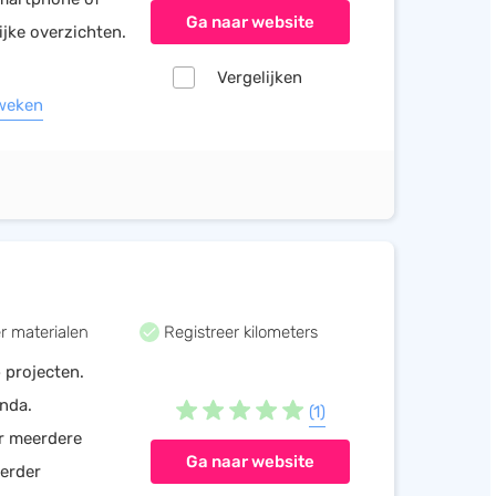
Ga naar website
ijke overzichten.
Vergelijken
 weken
r materialen
Registreer kilometers
 projecten.
nda.
(1)
er meerdere
Ga naar website
eerder