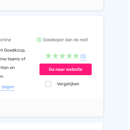
online
Goedkoper dan de rest!
n! Goedkoop,
(3)
eine teams of
anten en
Ga naar website
n.
Vergelijken
0 dagen