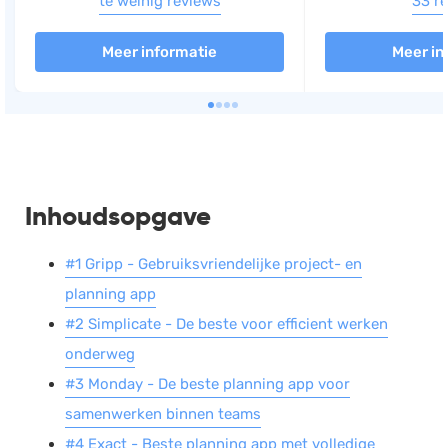
te weinig reviews
33 r
Meer informatie
Meer in
Inhoudsopgave
#1 Gripp - Gebruiksvriendelijke project- en
planning app
#2 Simplicate - De beste voor efficient werken
onderweg
#3 Monday - De beste planning app voor
samenwerken binnen teams
#4 Exact - Beste planning app met volledige