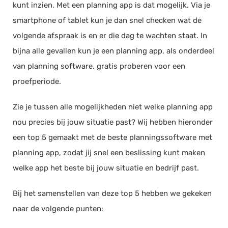
kunt inzien. Met een planning app is dat mogelijk. Via je
Documentmanagement
smartphone of tablet kun je dan snel checken wat de
Projectmanagement
volgende afspraak is en er die dag te wachten staat. In
Workflowmanagement
bijna alle gevallen kun je een planning app, als onderdeel
Planning
van planning software, gratis proberen voor een
Werkbonnen
proefperiode.
Rittenregistratie
Zie je tussen alle mogelijkheden niet welke planning app
Webshop
nou precies bij jouw situatie past? Wij hebben hieronder
Kassa
een top 5 gemaakt met de beste planningssoftware met
Voorraadbeheer
planning app, zodat jij snel een beslissing kunt maken
ERP
welke app het beste bij jouw situatie en bedrijf past.
Rapportage
Bij het samenstellen van deze top 5 hebben we gekeken
PSP
naar de volgende punten:
Verlof en verzuim
HRM