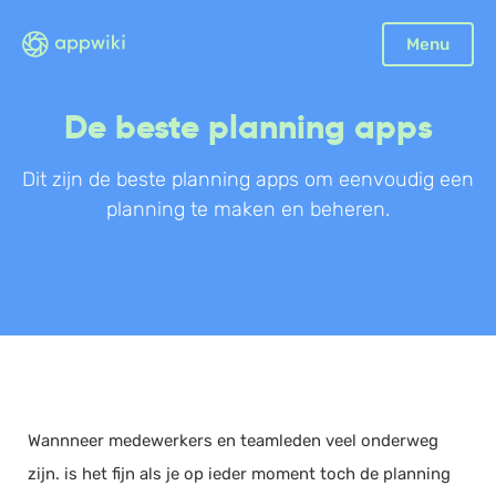
Sluiten
Menu
Boekhouding
De beste planning apps
Facturatie
Aangifte
Dit zijn de beste planning apps om eenvoudig een
planning te maken en beheren.
Bonnetjes
Debiteurenbeheer
Incasso
Declaraties
Scan en herken
CRM
Sales
Wannneer medewerkers en teamleden veel onderweg
Urenregistratie
zijn. is het fijn als je op ieder moment toch de planning
Offerte