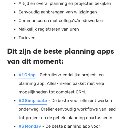
Altijd en overal planning en projecten bekijken
Salarisadministratie
Eenvoudig aanbrengen van wijzigingen
Website
Communiceren met collega’s/medewerkers
Marketing automation
Makkelijk registreren van uren
Support
Tarieven
VoIP
Dit zijn de beste planning apps
Chat
van dit moment:
Helpdesk
#
1 Gripp
- Gebruiksvriendelijke project- en
planning app. Alles-in-één pakket met vele
mogelijkheden tot compleet CRM.
#2 Simplicate
- De beste voor efficiënt werken
onderweg. Creëer eenvoudig workflows van lead
tot project en de gehele planning daartussenin.
#3 Monday
- De beste planning app voor