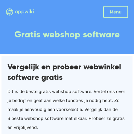
Sluiten
Menu
Boekhouding
Gratis webshop software
Facturatie
Aangifte
Bonnetjes
Vergelijk en probeer webwinkel
Debiteurenbeheer
software gratis
Incasso
Declaraties
Dit is de beste gratis webshop software. Vertel ons over
Scan en herken
je bedrijf en geef aan welke functies je nodig hebt. Zo
CRM
maak je eenvoudig een voorselectie. Vergelijk dan de
Sales
3 beste webshop software met elkaar. Probeer ze gratis
Urenregistratie
en vrijblijvend.
Offerte