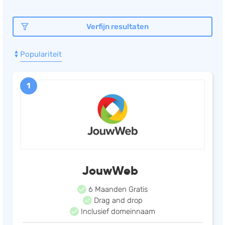
Documentmanagement
Verfijn resultaten
Projectmanagement
Workflowmanagement
Populariteit
Planning
Werkbonnen
1
Rittenregistratie
Webshop
Kassa
Voorraadbeheer
ERP
JouwWeb
Rapportage
6 Maanden Gratis
PSP
Drag and drop
Verlof en verzuim
Inclusief domeinnaam
HRM