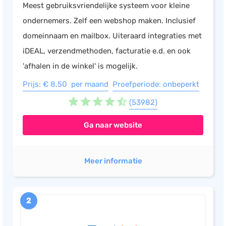
Meest gebruiksvriendelijke systeem voor kleine
Salarisadministratie
ondernemers. Zelf een webshop maken. Inclusief
Website
domeinnaam en mailbox. Uiteraard integraties met
Marketing automation
iDEAL, verzendmethoden, facturatie e.d. en ook
Support
'afhalen in de winkel' is mogelijk.
VoIP
Prijs: € 8,50 per maand
Proefperiode: onbeperkt
Chat
(53982)
Helpdesk
Ga naar website
Meer informatie
2