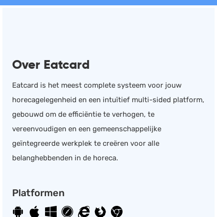
Documentmanagement
Projectmanagement
Workflowmanagement
Over Eatcard
Planning
Werkbonnen
Eatcard is het meest complete systeem voor jouw
Rittenregistratie
horecagelegenheid en een intuïtief multi-sided platform,
Webshop
gebouwd om de efficiëntie te verhogen, te
Kassa
vereenvoudigen en een gemeenschappelijke
Voorraadbeheer
geïntegreerde werkplek te creëren voor alle
ERP
belanghebbenden in de horeca.
Rapportage
PSP
Platformen
Verlof en verzuim
HRM