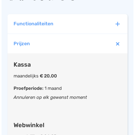
Salarisadministratie
Website
Functionaliteiten
Marketing automation
Support
Prijzen
Kassa
VoIP
Mobiele app beschikbaar
Chat
Kassa
Barcode scanner gebruiken
Helpdesk
Betaling splitsen
maandelijks
€ 20,00
Bonnen printen
Proefperiode:
1 maand
Logo op kassabon
Annuleren op elk gewenst moment
Pin terminal aansluiten
Koppeling met bestelsites
Webwinkel
Webwinkel