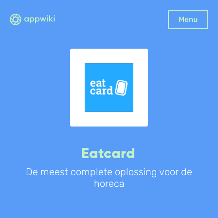
Sluiten
Menu
Boekhouding
Facturatie
Aangifte
Bonnetjes
Debiteurenbeheer
Incasso
Declaraties
Eatcard
Scan en herken
De meest complete oplossing voor de
CRM
horeca
Sales
Urenregistratie
Offerte