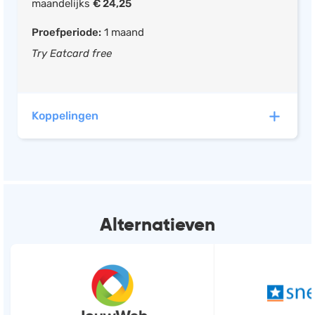
maandelijks
€ 24,25
Template design
Proefperiode:
1 maand
Product import uit bestand
Try Eatcard free
Product afbeeldingen
Product tags toevoegen
Reviews over producten
Koppelingen
Reviews over webshop
E-mailmarketing
iDEAL integratie
Eatcard heeft automatische koppelingen met de
Boekhouding
volgende software:
Kassasysteem
Alternatieven
Mollie
Payment Service Providers, Online
Payments (UK)