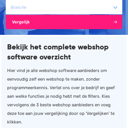
Documentmanagement
Projectmanagement
Vergelijk
Workflowmanagement
Planning
Bekijk het complete webshop
Werkbonnen
Rittenregistratie
software overzicht
Webshop
Hier vind je alle webshop software aanbieders om
Kassa
eenvoudig zelf een webshop te maken, zonder
Voorraadbeheer
programmeerkennis. Vertel ons over je bedrijf en geef
ERP
aan welke functies je nodig hebt met de filters. Kies
Rapportage
vervolgens de 3 beste webshop aanbieders en voeg
PSP
deze toe aan jouw vergelijking door op 'Vergelijken' te
Verlof en verzuim
klikken.
HRM