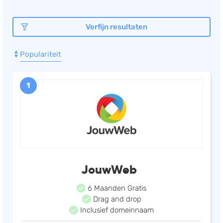
Salarisadministratie
Verfijn resultaten
Website
Marketing automation
Populariteit
Support
VoIP
1
Chat
Helpdesk
JouwWeb
6 Maanden Gratis
Drag and drop
Inclusief domeinnaam