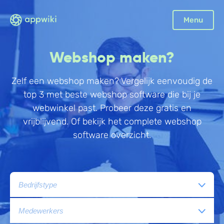
Sluiten
Menu
Boekhouding
Webshop maken?
Facturatie
Aangifte
Zelf een webshop maken? Vergelijk eenvoudig de
top 3 met beste webshop software die bij je
Bonnetjes
webwinkel past. Probeer deze gratis en
Debiteurenbeheer
vrijblijvend. Of bekijk het complete webshop
Incasso
software overzicht.
Declaraties
Scan en herken
CRM
Sales
Urenregistratie
Offerte