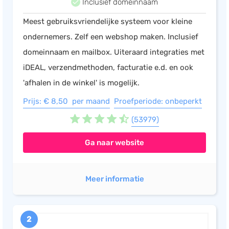
Inclusief domeinnaam
Salarisadministratie
Meest gebruiksvriendelijke systeem voor kleine
Website
ondernemers. Zelf een webshop maken. Inclusief
Marketing automation
domeinnaam en mailbox. Uiteraard integraties met
Support
iDEAL, verzendmethoden, facturatie e.d. en ook
VoIP
'afhalen in de winkel' is mogelijk.
Chat
Prijs: € 8,50 per maand
Proefperiode: onbeperkt
Helpdesk
(53979)
Ga naar website
Meer informatie
2