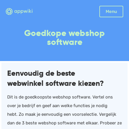
Sluiten
Menu
Boekhouding
Goedkope webshop
Facturatie
software
Aangifte
Bonnetjes
Debiteurenbeheer
Eenvoudig de beste
Incasso
webwinkel software kiezen?
Declaraties
Scan en herken
Dit is de goedkoopste webshop software. Vertel ons
CRM
over je bedrijf en geef aan welke functies je nodig
Sales
hebt. Zo maak je eenvoudig een voorselectie. Vergelijk
Urenregistratie
dan de 3 beste webshop software met elkaar. Probeer ze
Offerte