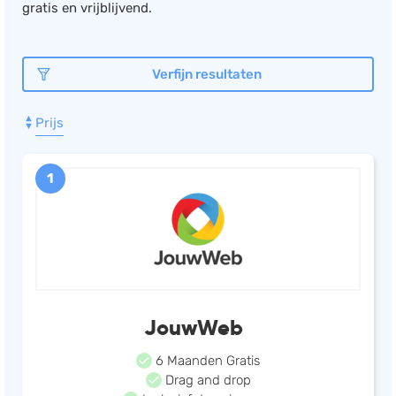
gratis en vrijblijvend.
Documentmanagement
Projectmanagement
Verfijn resultaten
Workflowmanagement
Planning
Prijs
Werkbonnen
Rittenregistratie
1
Webshop
Kassa
Voorraadbeheer
ERP
Rapportage
JouwWeb
PSP
6 Maanden Gratis
Verlof en verzuim
Drag and drop
HRM