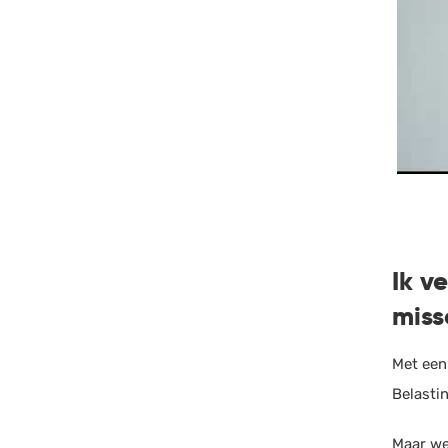
Ik v
miss
Met een
Belastin
Maar we