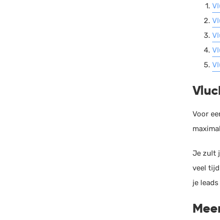
Vl
Vl
Vl
Vl
Vl
Vluc
Voor een
maximal
Je zult
veel tij
je leads
Meer