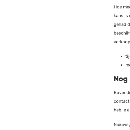
Hoe meer
kans is
gehad da
beschikt
verkoop
ti
me
Nog 
Bovendie
contact
heb je a
Nieuwsg