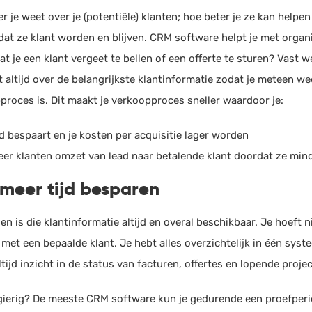
 je weet over je (potentiële) klanten; hoe beter je ze kan helpe
 dat ze klant worden en blijven. CRM software helpt je met organ
t je een klant vergeet te bellen of een offerte te sturen? Vast 
 altijd over de belangrijkste klantinformatie zodat je meteen we
proces is. Dit maakt je verkoopproces sneller waardoor je:
jd bespaart en je kosten per acquisitie lager worden
er klanten omzet van lead naar betalende klant doordat ze min
meer tijd besparen
n is die klantinformatie altijd en overal beschikbaar. Je hoeft n
 met een bepaalde klant. Je hebt alles overzichtelijk in één sys
ltijd inzicht in de status van facturen, offertes en lopende proje
ierig? De meeste CRM software kun je gedurende een proefperi