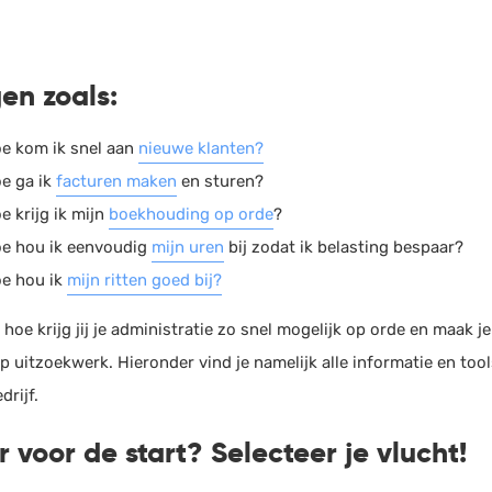
HRM
Helpdesk
Salarisadministratie
en zoals:
Website
e kom ik snel aan
nieuwe klanten?
e ga ik
facturen maken
en sturen?
e krijg ik mijn
boekhouding op orde
?
e hou ik eenvoudig
mijn uren
bij zodat ik belasting bespaar?
e hou ik
mijn ritten goed bij?
hoe krijg jij je administratie zo snel mogelijk op orde en maak j
 uitzoekwerk. Hieronder vind je namelijk alle informatie en tool
drijf.
r voor de start? Selecteer je vlucht!