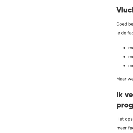
Vluc
Goed be
je de fa
me
m
m
Maar wel
Ik v
pro
Het ops
meer fa