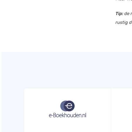
Tip:
de m
rustig d