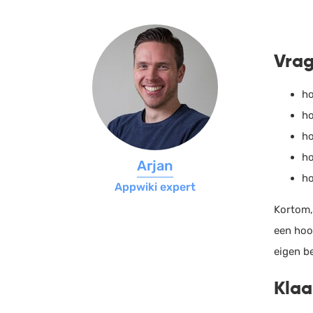
Vrag
ho
ho
ho
ho
Arjan
ho
Appwiki expert
Kortom, 
een hoop
eigen be
Klaa