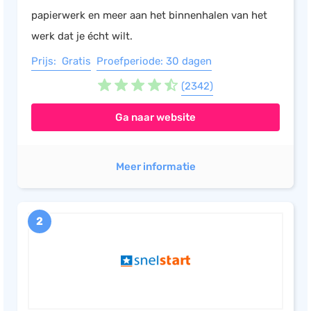
papierwerk en meer aan het binnenhalen van het
Salarisadministratie
werk dat je écht wilt.
Website
Prijs: Gratis
Proefperiode: 30 dagen
Marketing automation
(2342)
Support
VoIP
Ga naar website
Chat
Helpdesk
Meer informatie
2