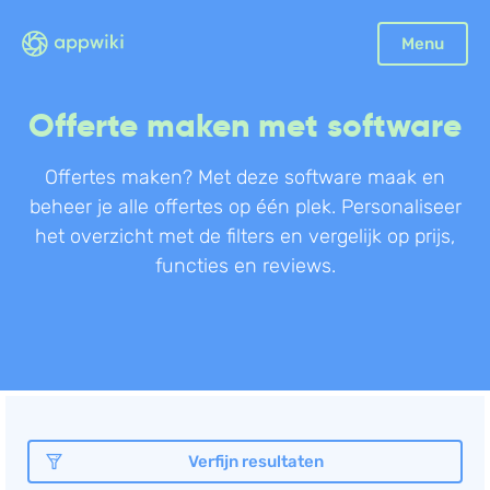
Sluiten
Menu
Boekhouding
Offerte maken met software
Facturatie
Aangifte
Offertes maken? Met deze software maak en
beheer je alle offertes op één plek. Personaliseer
Bonnetjes
het overzicht met de filters en vergelijk op prijs,
Debiteurenbeheer
functies en reviews.
Incasso
Declaraties
Scan en herken
CRM
Sales
Urenregistratie
Verfijn resultaten
Offerte