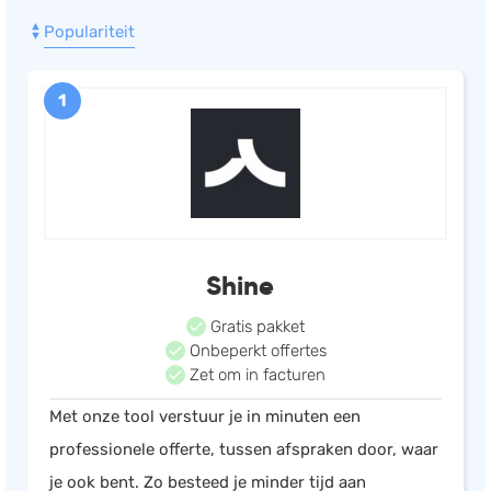
Populariteit
Documentmanagement
Projectmanagement
1
Workflowmanagement
Planning
Werkbonnen
Rittenregistratie
Webshop
Shine
Kassa
Voorraadbeheer
Gratis pakket
ERP
Onbeperkt offertes
Zet om in facturen
Rapportage
Met onze tool verstuur je in minuten een
PSP
professionele offerte, tussen afspraken door, waar
Verlof en verzuim
je ook bent. Zo besteed je minder tijd aan
HRM