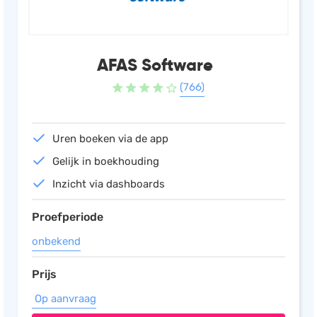
Salarisadministratie
Website
AFAS Software
Marketing automation
(766)
Support
VoIP
Chat
Uren boeken via de app
Helpdesk
Gelijk in boekhouding
Inzicht via dashboards
Proefperiode
onbekend
Prijs
Op aanvraag