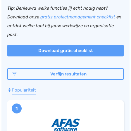
Tip:
Benieuwd welke functies jij echt nodig hebt?
Documentmanagement
Download onze
gratis projectmanagement checklist
en
Projectmanagement
ontdek welke tool bij jouw werkwijze en organisatie
Workflowmanagement
past.
Planning
Werkbonnen
Download gratis checklist
Rittenregistratie
Webshop
Verfijn resultaten
Kassa
Voorraadbeheer
Populariteit
ERP
Rapportage
1
PSP
Verlof en verzuim
HRM