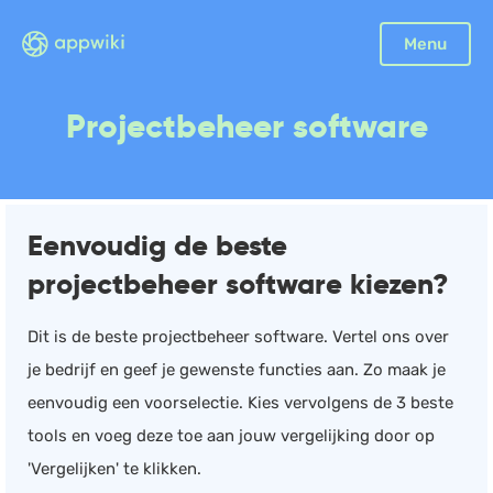
Menu
Boekhouding
Projectbeheer software
Facturatie
Aangifte
Bonnetjes
Eenvoudig de beste
Debiteurenbeheer
projectbeheer software kiezen?
Incasso
Declaraties
Dit is de beste projectbeheer software. Vertel ons over
Scan en herken
je bedrijf en geef je gewenste functies aan. Zo maak je
CRM
eenvoudig een voorselectie. Kies vervolgens de 3 beste
Sales
tools en voeg deze toe aan jouw vergelijking door op
Urenregistratie
'Vergelijken' te klikken.
Offerte