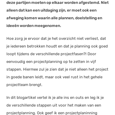
deze partijen moeten op elkaar worden afgestemd. Niet
Documentmanagement
alleen dat kan een uitdaging zijn, er moet ook een
Projectmanagement
afweging komen waarin alle plannen, doelstelling en
Workflowmanagement
ideeën worden meegenomen.
Planning
Hoe zorg je ervoor dat je het overzicht niet verliest, dat
Werkbonnen
je iedereen betrokken houdt en dat je planning ook goed
Rittenregistratie
loopt tijdens de verschillende projectfasen?! Door
Webshop
eenvoudig een projectplanning op te zetten in vijf
Kassa
stappen. Hiermee zul je zien dat je niet alleen het project
Voorraadbeheer
in goede banen leidt, maar ook veel rust in het gehele
ERP
projectteam brengt.
Rapportage
In dit blogartikel vertel ik je alle ins en outs en leg ik je
PSP
de verschillende stappen uit voor het maken van een
Verlof en verzuim
projectplanning. Ook geef ik een projectplaninning
HRM