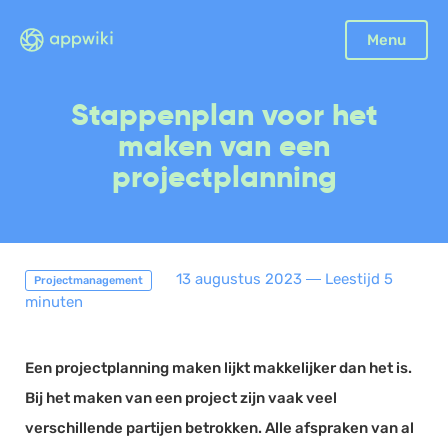
Menu
Boekhouding
Stappenplan voor het
Facturatie
maken van een
Aangifte
projectplanning
Bonnetjes
Debiteurenbeheer
Incasso
13 augustus 2023
―
Leestijd 5
Projectmanagement
Declaraties
minuten
Scan en herken
CRM
Een projectplanning maken lijkt makkelijker dan het is.
Sales
Bij het maken van een project zijn vaak veel
Urenregistratie
verschillende partijen betrokken. Alle afspraken van al
Offerte