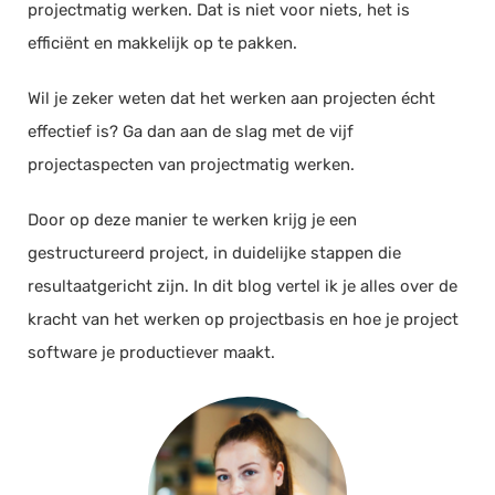
projectmatig werken. Dat is niet voor niets, het is
Documentmanagement
efficiënt en makkelijk op te pakken.
Projectmanagement
Wil je zeker weten dat het werken aan projecten écht
Workflowmanagement
effectief is? Ga dan aan de slag met de vijf
Planning
projectaspecten van projectmatig werken.
Werkbonnen
Rittenregistratie
Door op deze manier te werken krijg je een
Webshop
gestructureerd project, in duidelijke stappen die
Kassa
resultaatgericht zijn. In dit blog vertel ik je alles over de
Voorraadbeheer
kracht van het werken op projectbasis en hoe je project
software je productiever maakt.
ERP
Rapportage
PSP
Verlof en verzuim
HRM