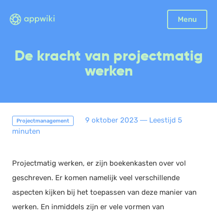
Sluiten
Menu
Boekhouding
De kracht van projectmatig
Facturatie
werken
Aangifte
Bonnetjes
Debiteurenbeheer
9 oktober 2023
―
Leestijd 5
Projectmanagement
Incasso
minuten
Declaraties
Scan en herken
Projectmatig werken, er zijn boekenkasten over vol
CRM
geschreven. Er komen namelijk veel verschillende
Sales
aspecten kijken bij het toepassen van deze manier van
Urenregistratie
werken. En inmiddels zijn er vele vormen van
Offerte